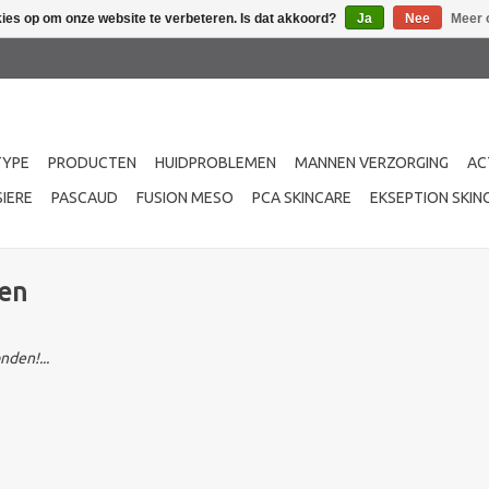
kies op om onze website te verbeteren. Is dat akkoord?
Ja
Nee
Meer 
TYPE
PRODUCTEN
HUIDPROBLEMEN
MANNEN VERZORGING
AC
IERE
PASCAUD
FUSION MESO
PCA SKINCARE
EKSEPTION SKIN
ren
den!...