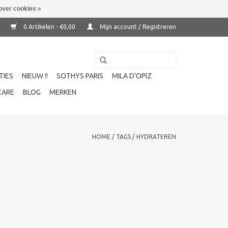
over cookies »
0 Artikelen - €0,00
Mijn account / Registreren
TIES
NIEUW !!
SOTHYS PARIS
MILA D'OPIZ
CARE
BLOG
MERKEN
HOME
/
TAGS
/
HYDRATEREN