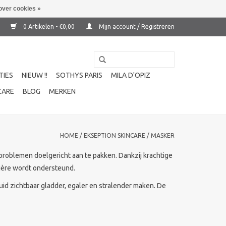
over cookies »
0 Artikelen - €0,00
Mijn account / Registreren
TIES
NIEUW !!
SOTHYS PARIS
MILA D'OPIZ
CARE
BLOG
MERKEN
HOME
/
EKSEPTION SKINCARE
/
MASKER
problemen doelgericht aan te pakken. Dankzij krachtige
rière wordt ondersteund.
uid zichtbaar gladder, egaler en stralender maken. De