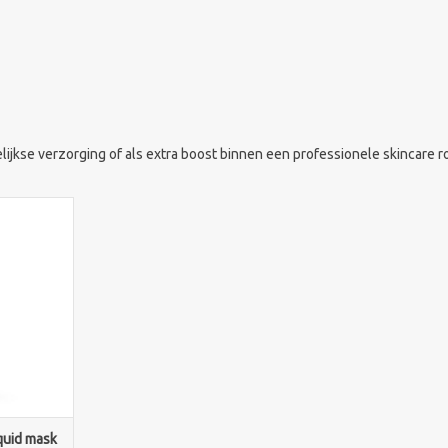
ijkse verzorging of als extra boost binnen een professionele skincare ro
ymasker met
hydratatie.
NKELWAGEN
iquid mask