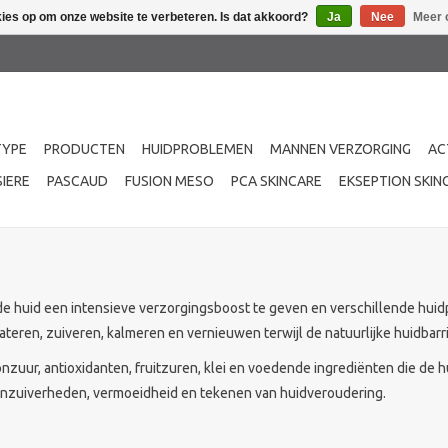
kies op om onze website te verbeteren. Is dat akkoord?
Ja
Nee
Meer 
TYPE
PRODUCTEN
HUIDPROBLEMEN
MANNEN VERZORGING
AC
IERE
PASCAUD
FUSION MESO
PCA SKINCARE
EKSEPTION SKIN
de huid een intensieve verzorgingsboost te geven en verschillende huid
ateren, zuiveren, kalmeren en vernieuwen terwijl de natuurlijke huidbar
zuur, antioxidanten, fruitzuren, klei en voedende ingrediënten die de h
 onzuiverheden, vermoeidheid en tekenen van huidveroudering.