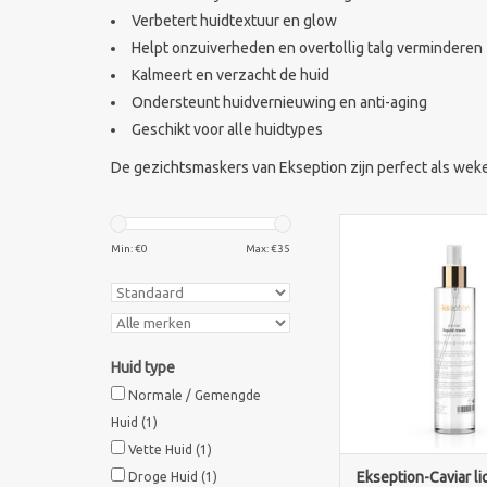
Verbetert huidtextuur en glow
Helpt onzuiverheden en overtollig talg verminderen
Kalmeert en verzacht de huid
Ondersteunt huidvernieuwing en anti-aging
Geschikt voor alle huidtypes
De gezichtsmaskers van Ekseption zijn perfect als wekel
Luxe anti-aging spra
kaviaar voor glow en 
Min: €
0
Max: €
35
TOEVOEGEN AAN WI
Huid type
Normale / Gemengde
Huid
(1)
Vette Huid
(1)
Ekseption-Caviar l
Droge Huid
(1)