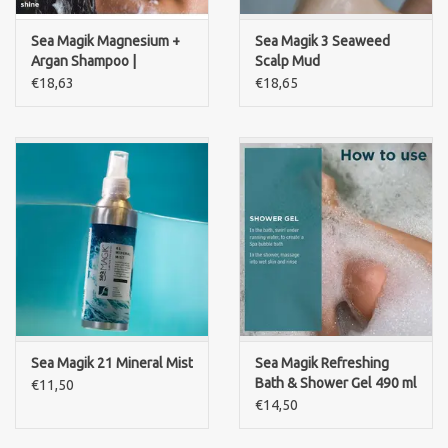
Sea Magik Magnesium +
Sea Magik 3 Seaweed
Argan Shampoo |
Scalp Mud
Sulfaatvrije Shampoo
€18,63
€18,65
Sea Magik 21 Mineral Mist
Sea Magik Refreshing
Bath & Shower Gel 490 ml
€11,50
€14,50