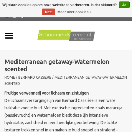
Wij slaan cookies op om onze website te verbeteren. Is dat akkoord?
Ja
Nee
Meer over cookies »
0 Artikelen - €0,00
Home
Huidtype
Mediterranean getaway-Watermelon
Producten
scented
HOME
/
BERNARD CASSIERE
/
MEDITERRANEAN GETAWAY-WATERMELON
Huidproblemen
SCENTED
Fruitige verwennerij voor lichaam en zintuigen
Mannen verzorging
De lichaamsverzorgingslijn van Bernard Cassière is een ware
traktatie voor je huid. Met exotische ingrediënten zoals maracuja
Acties
(passievrucht) en watermeloen biedt deze lijn intensieve
hydratatie, zachtheid en een heerlijke geurbeleving. De lichte
Nieuw !!
texturen trekken snel in en maken je huid soepel en stralend –