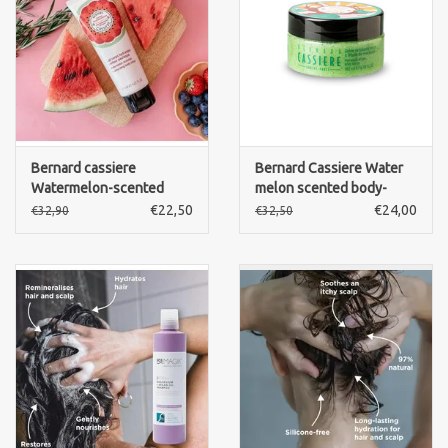
Merken
Bernard cassiere
Bernard Cassiere Water
Watermelon-scented
melon scented body-
moisterizing body-lotion
peeling
€22,50
€24,00
€32,90
€32,50