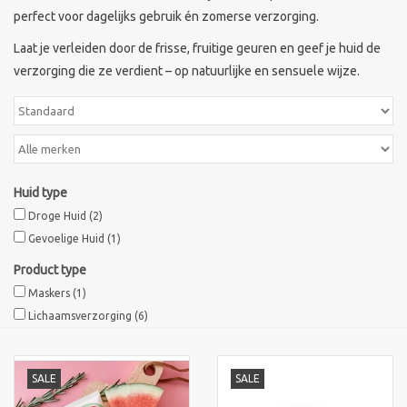
perfect voor dagelijks gebruik én zomerse verzorging.
Sothys Paris
Laat je verleiden door de frisse, fruitige geuren en geef je huid de
verzorging die ze verdient – op natuurlijke en sensuele wijze.
Mila d'Opiz
Bernard cassiere
Pascaud
Huid type
Droge Huid
(2)
Gevoelige Huid
(1)
Fusion Meso
Product type
PCA SKINCARE
Maskers
(1)
Lichaamsverzorging
(6)
Ekseption Skincare
SALE
SALE
Blog