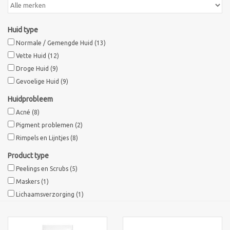
Huid type
Normale / Gemengde Huid
(13)
Vette Huid
(12)
Droge Huid
(9)
Gevoelige Huid
(9)
Huidprobleem
Acné
(8)
Pigment problemen
(2)
Rimpels en Lijntjes
(8)
Product type
Peelings en Scrubs
(5)
Maskers
(1)
Lichaamsverzorging
(1)