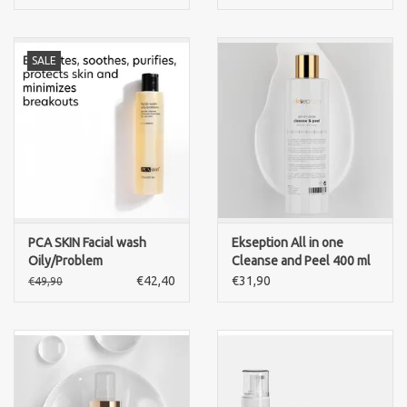
SALE
PCA SKIN Facial wash
Ekseption All in one
Oily/Problem
Cleanse and Peel 400 ml
€42,40
€31,90
€49,90