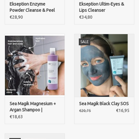
Ekseption Enzyme
Ekseption Ultim-Eyes &
Powder Cleanse & Peel
Lips Cleanser
€28,90
€34,80
SALE
Sea Magik Magnesium +
Sea Magik Black Clay SOS
Argan Shampoo |
€16,95
€20,75
Sulfaatvrije Shampoo
€18,63