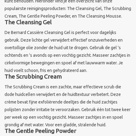
kunt behouden. Hieronder vind je een overzicht van onze
populairste reinigingsproducten: The Cleansing Gel, The Scrubbing
Sothys Paris
Cream, The Gentle Peeling Powder, en The Cleansing Mousse.
The Cleansing Gel
Mila d'Opiz
De Bernard Cassière Cleansing Gel is perfect voor dagelijks
gebruik. Deze lichte gel verwijdert effectief onzuiverheden en
Bernard cassiere
overtollige olie zonder de huid uit te drogen. Gebruik de gel 's
ochtends en 's avonds op een vochtig gezicht. Masseer zachtjes in
cirkelvormige bewegingen en spoel af met lauwwarm water. Je
Pascaud
huid voelt schoon, fris en gehydrateerd aan.
The Scrubbing Cream
Fusion Meso
The Scrubbing Cream is een zachte, maar effectieve scrub die
dode huidcellen verwijdert en de huidtextuur verbetert. Deze
PCA SKINCARE
crème bevat fijne exfoliërende deeltjes die de huid zachtjes
polijsten zonder irritatie te veroorzaken. Gebruik één tot twee keer
Ekseption Skincare
per week op een vochtig gezicht. Masseer zachtjes in en spoel
grondig af met water. Voor een gladde, stralende huid.
The Gentle Peeling Powder
Blog