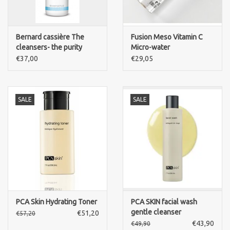
Bernard cassière The
Fusion Meso Vitamin C
cleansers- the purity
Micro-water
cleansing mousse-
€37,00
€29,05
gezicht reiniger
SALE
SALE
PCA Skin Hydrating Toner
PCA SKIN facial wash
gentle cleanser
€51,20
€57,20
€43,90
€49,90