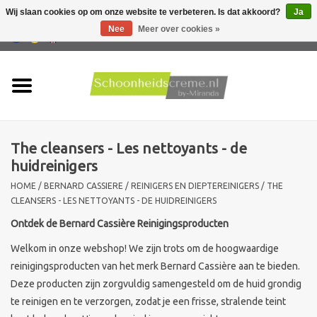
Wij slaan cookies op om onze website te verbeteren. Is dat akkoord?
Ja
Nee
Meer over cookies »
0 Artikelen - €0,00
Home
Huidtype
The cleansers - Les nettoyants - de
Producten
huidreinigers
HOME
/
BERNARD CASSIERE
/
REINIGERS EN DIEPTEREINIGERS
/
THE
Huidproblemen
CLEANSERS - LES NETTOYANTS - DE HUIDREINIGERS
Ontdek de Bernard Cassière Reinigingsproducten
Mannen verzorging
Welkom in onze webshop! We zijn trots om de hoogwaardige
reinigingsproducten van het merk Bernard Cassière aan te bieden.
Acties
Deze producten zijn zorgvuldig samengesteld om de huid grondig
te reinigen en te verzorgen, zodat je een frisse, stralende teint
Nieuw !!