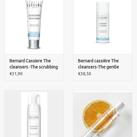
Bernard Cassiere The
Bernard cassière The
cleansers -The scrubbing
cleansers-The gentle
cream
peeling powder
€31,90
€38,50