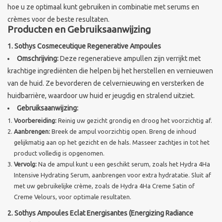
hoe u ze optimaal kunt gebruiken in combinatie met serums en
crèmes voor de beste resultaten.
Sothys Paris
Producten en Gebruiksaanwijzing
1. Sothys Cosmeceutique Regenerative Ampoules
Mila d'Opiz
Omschrijving:
Deze regeneratieve ampullen zijn verrijkt met
krachtige ingrediënten die helpen bij het herstellen en vernieuwen
Bernard cassiere
van de huid. Ze bevorderen de celvernieuwing en versterken de
huidbarrière, waardoor uw huid er jeugdig en stralend uitziet.
Pascaud
Gebruiksaanwijzing:
Voorbereiding:
Reinig uw gezicht grondig en droog het voorzichtig af.
Fusion Meso
Aanbrengen:
Breek de ampul voorzichtig open. Breng de inhoud
gelijkmatig aan op het gezicht en de hals. Masseer zachtjes in tot het
product volledig is opgenomen.
PCA SKINCARE
Vervolg:
Na de ampul kunt u een geschikt serum, zoals het Hydra 4Ha
Intensive Hydrating Serum, aanbrengen voor extra hydratatie. Sluit af
met uw gebruikelijke crème, zoals de Hydra 4Ha Creme Satin of
Ekseption Skincare
Creme Velours, voor optimale resultaten.
2. Sothys Ampoules Eclat Energisantes (Energizing Radiance
Blog