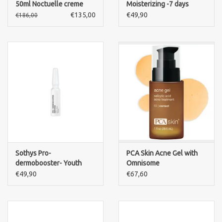
50ml Noctuelle creme
Moisterizing -7 days
60st Retinol capsules
ampoule
€135,00
€49,90
€186,00
Sothys Pro-
PCA Skin Acne Gel with
dermobooster- Youth
Omnisome
Ampoule
€49,90
€67,60