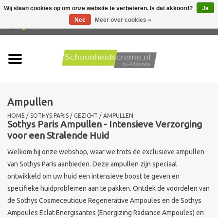
Wij slaan cookies op om onze website te verbeteren. Is dat akkoord?
Ja
Nee
Meer over cookies »
0 Artikelen - €0,00
Home
Huidtype
Ampullen
Producten
HOME
/
SOTHYS PARIS
/
GEZICHT
/
AMPULLEN
Sothys Paris Ampullen - Intensieve Verzorging
Huidproblemen
voor een Stralende Huid
Welkom bij onze webshop, waar we trots de exclusieve ampullen
Mannen verzorging
van Sothys Paris aanbieden. Deze ampullen zijn speciaal
ontwikkeld om uw huid een intensieve boost te geven en
Acties
specifieke huidproblemen aan te pakken. Ontdek de voordelen van
de Sothys Cosmeceutique Regenerative Ampoules en de Sothys
Nieuw !!
Ampoules Eclat Energisantes (Energizing Radiance Ampoules) en