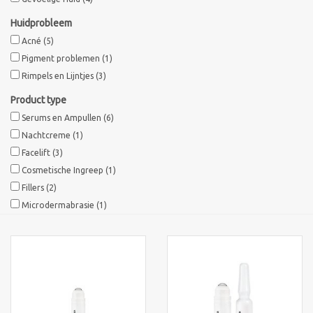
Huidprobleem
Acné
(5)
Pigment problemen
(1)
Rimpels en Lijntjes
(3)
Product type
Serums en Ampullen
(6)
Nachtcreme
(1)
Facelift
(3)
Cosmetische Ingreep
(1)
Fillers
(2)
Microdermabrasie
(1)