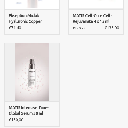
Ekseption Mixlab
MATIS Cell-Cure Cell-
Hyaluronic Copper
Rejuvenate 4 x 15 ml
Peptide Serum 75 ml
€71,40
€135,00
€178,20
MATIS Intensive Time-
Global Serum 30 ml
€150,00