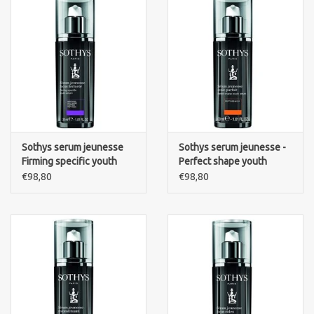
Sothys serum jeunesse
Sothys serum jeunesse -
Firming specific youth
Perfect shape youth
serum- jeunesse focus
serum
€98,80
€98,80
fermeté