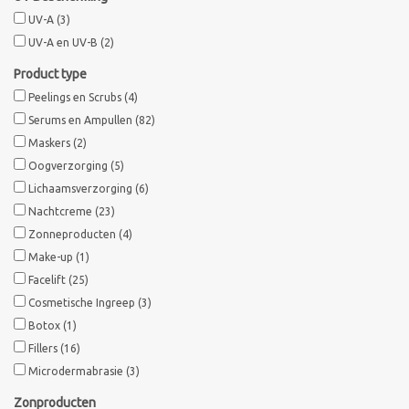
UV-A
(3)
UV-A en UV-B
(2)
Product type
Peelings en Scrubs
(4)
Serums en Ampullen
(82)
Maskers
(2)
Oogverzorging
(5)
Lichaamsverzorging
(6)
Nachtcreme
(23)
Zonneproducten
(4)
Make-up
(1)
Facelift
(25)
Cosmetische Ingreep
(3)
Botox
(1)
Fillers
(16)
Microdermabrasie
(3)
Zonproducten