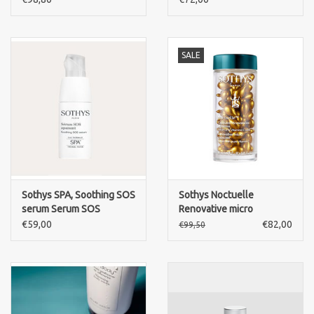
SALE
Sothys SPA, Soothing SOS
Sothys Noctuelle
serum Serum SOS
Renovative micro
Apaisant
capsules -Serum with
€59,00
€82,00
€99,50
pure Vitamin C