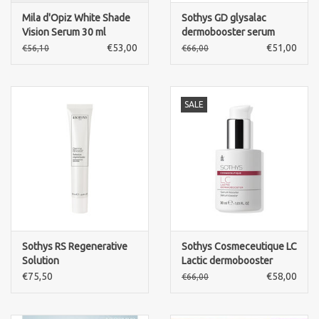
Mila d'Opiz White Shade
Sothys GD glysalac
Vision Serum 30 ml
dermobooster serum
Booster
€53,00
€51,00
€56,10
€66,00
SALE
Sothys RS Regenerative
Sothys Cosmeceutique LC
Solution
Lactic dermobooster
€75,50
€58,00
€66,00