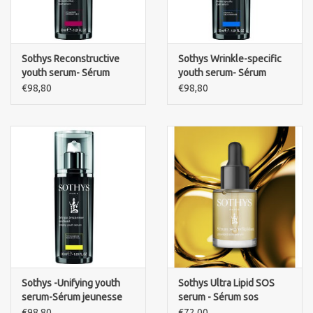
Sothys Reconstructive
Sothys Wrinkle-specific
youth serum- Sérum
youth serum- Sérum
jeunesse reconstituant
jeunesse focus rides
€98,80
€98,80
Sothys -Unifying youth
Sothys Ultra Lipid SOS
serum-Sérum jeunesse
serum - Sérum sos
unifiant
Relipidant
€98,80
€72,00