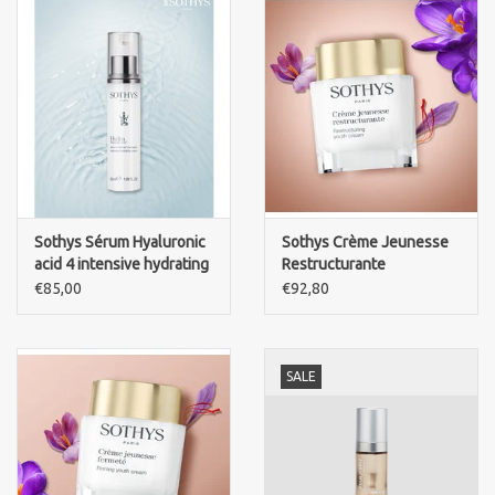
Sothys Sérum Hyaluronic
Sothys Crème Jeunesse
acid 4 intensive hydrating
Restructurante
serum
€85,00
€92,80
SALE