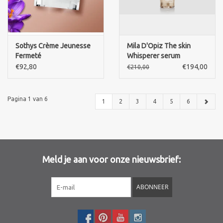
Sothys Crème Jeunesse
Mila D'Opiz The skin
Fermeté
Whisperer serum
€92,80
€194,00
€210,00
Pagina 1 van 6
1
2
3
4
5
6
Meld je aan voor onze nieuwsbrief:
ABONNEER