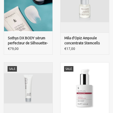
Sothys DX BODY sérum
Mila d'Opiz Ampoule
perfecteur de Silhouette-
concentrate Stemcells
Slimming body serum 200
€79,00
€17,00
ml
SALE
SALE