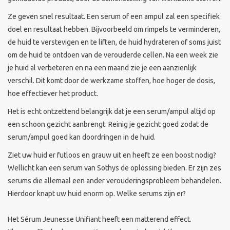
Ze geven snel resultaat. Een serum of een ampul zal een specifiek
Sothys Paris
doel en resultaat hebben. Bijvoorbeeld om rimpels te verminderen,
de huid te verstevigen en te liften, de huid hydrateren of soms juist
Mila d'Opiz
om de huid te ontdoen van de verouderde cellen. Na een week zie
je huid al verbeteren en na een maand zie je een aanzienlijk
Bernard cassiere
verschil. Dit komt door de werkzame stoffen, hoe hoger de dosis,
hoe effectiever het product.
Pascaud
Het is echt ontzettend belangrijk dat je een serum/ampul altijd op
een schoon gezicht aanbrengt. Reinig je gezicht goed zodat de
Fusion Meso
serum/ampul goed kan doordringen in de huid.
Ziet uw huid er futloos en grauw uit en heeft ze een boost nodig?
PCA SKINCARE
Wellicht kan een serum van Sothys
de oplossing bieden. Er zijn zes
serums die allemaal een ander verouderingsprobleem behandelen.
Hierdoor knapt uw huid enorm op. Welke serums zijn er?
Ekseption Skincare
Het Sérum Jeunesse Unifiant heeft een matterend effect.
Blog