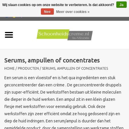
Wij slaan cookies op om onze website te verbeteren. Is dat akkoord?
Ja
Nee
Meer over cookies »
0 Artikelen - €0,00
Home
Huidtype
Serums, ampullen of concentrates
Producten
HOME
/
PRODUCTEN
/
SERUMS, AMPULLEN OF CONCENTRATES
Huidproblemen
Een serum is een vloeistof en is het qua ingrediënten een stuk
geconcentreerder dan een crème . De geconcentreerde druppels
zijn super-efficiënt. De werkstoffen bestaan uit kleine moleculen
Mannen verzorging
die dieper in de huid werken. Een ampul zit in een klein glazen
flesje met werkstoffen voor eenmalig gebruik. Ook deze
Acties
werkstoffen zijn zeer efficiënt omdat ze hoog gedoseerd zijn en
diep de huid indringen. Een serum/ampul is duurder dan het
Nieuw !!
gemiddelde product, door de samenstelling van werkzame stoffen.