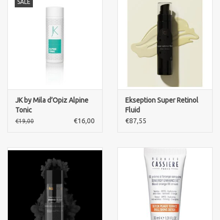
SALE
JK by Mila d’Opiz Alpine
Ekseption Super Retinol
Tonic
Fluid
€16,00
€87,55
€19,00