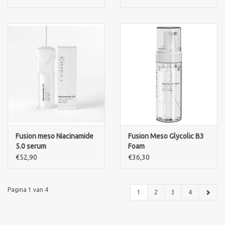
Fusion meso Niacinamide
Fusion Meso Glycolic B3
5.0 serum
Foam
€52,90
€36,30
Pagina 1 van 4
1
2
3
4