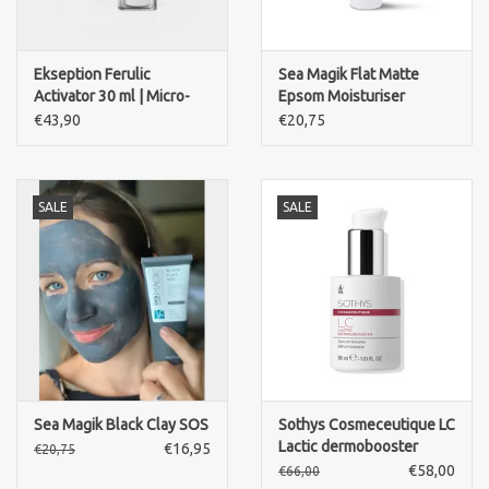
Ekseption Ferulic
Sea Magik Flat Matte
Activator 30 ml | Micro-
Epsom Moisturiser
exfoliërende Nachtcrème
€43,90
€20,75
SALE
SALE
Sea Magik Black Clay SOS
Sothys Cosmeceutique LC
Lactic dermobooster
€16,95
€20,75
€58,00
€66,00