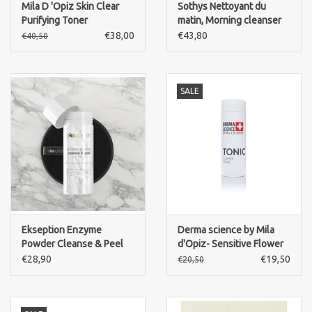
Mila D 'Opiz Skin Clear
Sothys Nettoyant du
Purifying Toner
matin, Morning cleanser
€38,00
€43,80
€40,50
SALE
Ekseption Enzyme
Derma science by Mila
Powder Cleanse & Peel
d'Opiz- Sensitive Flower
Tonic
€28,90
€19,50
€20,50