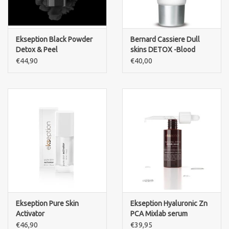
Ekseption Black Powder
Bernard Cassiere Dull
Detox & Peel
skins DETOX -Blood
Orange EE cream
€44,90
€40,00
Ekseption Pure Skin
Ekseption Hyaluronic Zn
Activator
PCA Mixlab serum
€46,90
€39,95