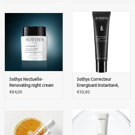
Sothys Noctuelle-
Sothys Correcteur
Renovating night cream
Energisant Instantané,
Instant energizing
€84,00
€50,60
corrector