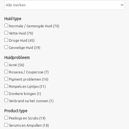
Huid type
Normale / Gemengde Huid
(70)
Vette Huid
(70)
Droge Huid
(45)
Gevoelige Huid
(39)
Huidprobleem
Acné
(56)
Rosacea / Couperose
(7)
Pigment problemen
(16)
Rimpels en Lijntjes
(31)
Donkere kringen
(1)
Verbrand na het zonnen
(1)
Product type
Peelings en Scrubs
(19)
Serums en Ampullen
(18)