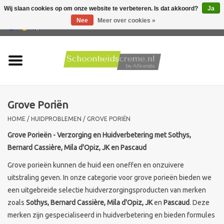
Wij slaan cookies op om onze website te verbeteren. Is dat akkoord?
Ja
Nee
Meer over cookies »
0 Artikelen - €0,00
Home
Huidtype
Grove Poriën
Producten
HOME
/
HUIDPROBLEMEN
/
GROVE PORIËN
Huidproblemen
Grove Porieën - Verzorging en Huidverbetering met Sothys,
Bernard Cassière, Mila d'Opiz, JK en Pascaud
Mannen verzorging
Grove porieën kunnen de huid een oneffen en onzuivere
uitstraling geven. In onze categorie voor grove porieën bieden we
Acties
een uitgebreide selectie huidverzorgingsproducten van merken
zoals
Sothys, Bernard Cassière, Mila d'Opiz, JK
en
Pascaud
. Deze
merken zijn gespecialiseerd in huidverbetering en bieden formules
Nieuw !!