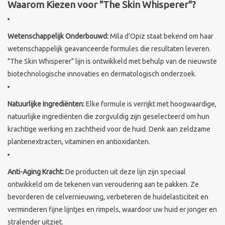
Waarom Kiezen voor "The Skin Whisperer"?
Sothys Paris
Wetenschappelijk Onderbouwd:
Mila d'Opiz staat bekend om haar
Mila d'Opiz
wetenschappelijk geavanceerde formules die resultaten leveren.
"The Skin Whisperer" lijn is ontwikkeld met behulp van de nieuwste
biotechnologische innovaties en dermatologisch onderzoek.
Bernard cassiere
Natuurlijke Ingrediënten:
Elke formule is verrijkt met hoogwaardige,
Pascaud
natuurlijke ingrediënten die zorgvuldig zijn geselecteerd om hun
krachtige werking en zachtheid voor de huid. Denk aan zeldzame
Fusion Meso
plantenextracten, vitaminen en antioxidanten.
PCA SKINCARE
Anti-Aging Kracht:
De producten uit deze lijn zijn speciaal
ontwikkeld om de tekenen van veroudering aan te pakken. Ze
Ekseption Skincare
bevorderen de celvernieuwing, verbeteren de huidelasticiteit en
verminderen fijne lijntjes en rimpels, waardoor uw huid er jonger en
Blog
stralender uitziet.