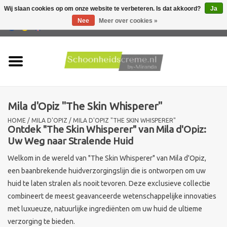
Wij slaan cookies op om onze website te verbeteren. Is dat akkoord?
Ja
Nee
Meer over cookies »
0 Artikelen - €0,00
Home
Huidtype
Mila d'Opiz "The Skin Whisperer"
Producten
HOME
/
MILA D'OPIZ
/
MILA D'OPIZ "THE SKIN WHISPERER"
Ontdek "The Skin Whisperer" van Mila d'Opiz:
Huidproblemen
Uw Weg naar Stralende Huid
Welkom in de wereld van "The Skin Whisperer" van Mila d'Opiz,
Mannen verzorging
een baanbrekende huidverzorgingslijn die is ontworpen om uw
huid te laten stralen als nooit tevoren. Deze exclusieve collectie
Acties
combineert de meest geavanceerde wetenschappelijke innovaties
met luxueuze, natuurlijke ingrediënten om uw huid de ultieme
Nieuw !!
verzorging te bieden.