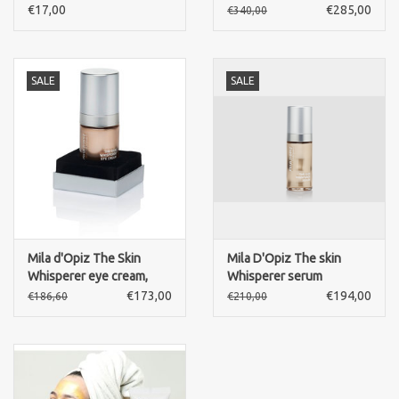
€17,00
€285,00
€340,00
SALE
SALE
Mila d'Opiz The Skin
Mila D'Opiz The skin
Whisperer eye cream,
Whisperer serum
oogcrème
€173,00
€194,00
€186,60
€210,00