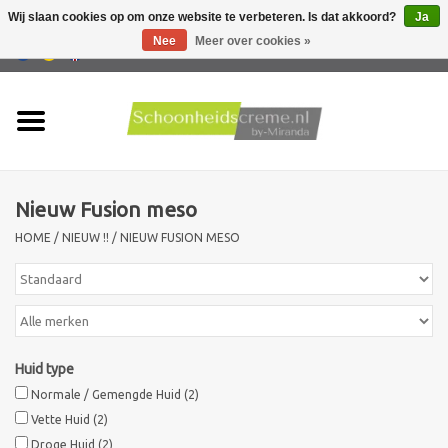
Wij slaan cookies op om onze website te verbeteren. Is dat akkoord?
Ja
Nee
Meer over cookies »
0 Artikelen - €0,00
Home
Huidtype
Nieuw Fusion meso
Producten
HOME
/
NIEUW !!
/
NIEUW FUSION MESO
Huidproblemen
Mannen verzorging
Huid type
Acties
Normale / Gemengde Huid
(2)
Vette Huid
(2)
Nieuw !!
Droge Huid
(2)