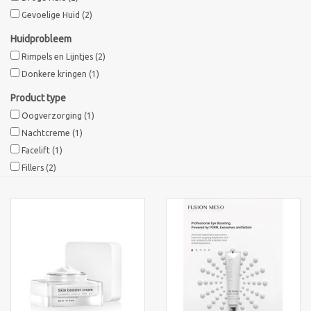
Gevoelige Huid
(2)
Sothys Paris
Huidprobleem
Rimpels en Lijntjes
(2)
Mila d'Opiz
Donkere kringen
(1)
Product type
Bernard cassiere
Oogverzorging
(1)
Nachtcreme
(1)
Pascaud
Facelift
(1)
Fillers
(2)
Fusion Meso
PCA SKINCARE
Ekseption Skincare
Blog