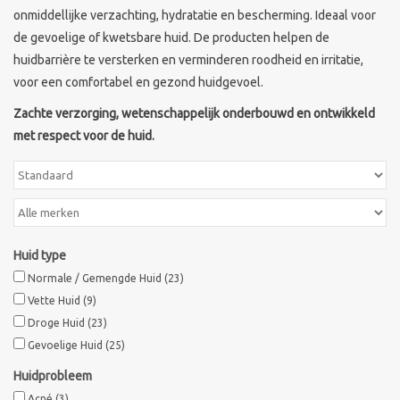
onmiddellijke verzachting, hydratatie en bescherming. Ideaal voor
Sothys Paris
de gevoelige of kwetsbare huid. De producten helpen de
huidbarrière te versterken en verminderen roodheid en irritatie,
voor een comfortabel en gezond huidgevoel.
Mila d'Opiz
Zachte verzorging, wetenschappelijk onderbouwd en ontwikkeld
met respect voor de huid.
Bernard cassiere
Pascaud
Fusion Meso
Huid type
Normale / Gemengde Huid
(23)
PCA SKINCARE
Vette Huid
(9)
Droge Huid
(23)
Ekseption Skincare
Gevoelige Huid
(25)
Huidprobleem
Blog
Acné
(3)