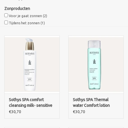
Zonproducten
Voor je gaat zonnen
(2)
Tijdens het zonnen
(1)
Sothys SPA comfort
Sothys SPA Thermal
cleansing milk- sensitive
water Comfort lotion
skin
sensitive skin.200ml
€30,70
€30,70