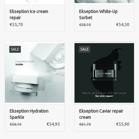
Ekseption Ice cream
Ekseption White-Up
repair
Sorbet
€55,70
€54,50
€58,10
SALE
SALE
Ekseption Hydration
Ekseption Caviar repair
Sparkle
cream
€54,95
€55,90
€58,10
€61,70