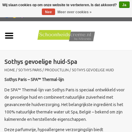
Wij slaan cookies op om onze website te verbeteren. Is dat akkoord?
Ja
Nee
Meer over cookies »
0 Artikelen - €0,00
Home
Huidtype
Sothys gevoelige huid-Spa
Producten
HOME
/
SOTHYS PARIS
/
PRODUCTLIJN
/
SOTHYS GEVOELIGE HUID
Huidproblemen
Sothys Paris – SPA™ Thermal-lijn
De SPA™ Thermal-lijn van Sothys Paris is speciaal ontwikkeld voor
Mannen verzorging
de gevoelige huid en combineert natuurlijke zuiverheid met
geavanceerde huidverzorging. Het belangrijkste ingrediënt is het
Acties
100% natuurlijke thermale water uit Spa, België – bekend om zijn
kalmerende en herstellende eigenschappen.
Nieuw !!
Deze parfumvrije, hypoallergene verzorgingslijn biedt