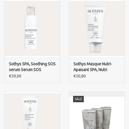
Sothys SPA, Soothing SOS
Sothys Masque Nutri-
serum Serum SOS
Apaisant SPA, Nutri
Apaisant
soothing mask sensitive
€59,00
€50,80
skin
SALE