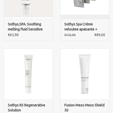
Sothys,SPA. Soothing
Sothys Spa Crème
melting fluid Sensitive
veloutee apaisante +
skin.
Serum SOS apaisant SPA
€65,90
€89,00
€123,00
actie
Sothys RS Regenerative
Fusion Meso Meso Shield
Solution
50