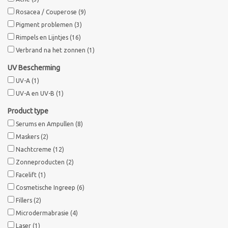
Rosacea / Couperose
(9)
Merken
Pigment problemen
(3)
Rimpels en Lijntjes
(16)
Verbrand na het zonnen
(1)
UV Bescherming
UV-A
(1)
UV-A en UV-B
(1)
Product type
Serums en Ampullen
(8)
Maskers
(2)
Nachtcreme
(12)
Zonneproducten
(2)
Facelift
(1)
Cosmetische Ingreep
(6)
Fillers
(2)
Microdermabrasie
(4)
Laser
(1)