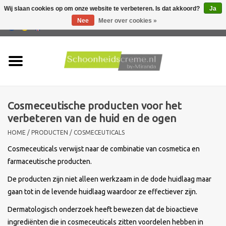
Wij slaan cookies op om onze website te verbeteren. Is dat akkoord?
Ja
Nee
Meer over cookies »
0 Artikelen - €0,00
Home
Huidtype
Cosmeceutische producten voor het
Producten
verbeteren van de huid en de ogen
HOME
/
PRODUCTEN
/
COSMECEUTICALS
Huidproblemen
Cosmeceuticals verwijst naar de combinatie van cosmetica en
farmaceutische producten.
Mannen verzorging
De producten zijn niet alleen werkzaam in de dode huidlaag maar
Acties
gaan tot in de levende huidlaag waardoor ze effectiever zijn.
Dermatologisch onderzoek heeft bewezen dat de bioactieve
Nieuw !!
ingrediënten die in cosmeceuticals zitten voordelen hebben in