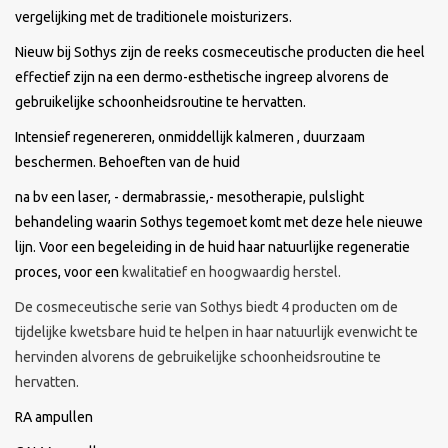
vergelijking met de traditionele moisturizers.
Sothys Paris
Nieuw bij Sothys zijn de reeks cosmeceutische producten die heel
effectief zijn na een dermo-esthetische ingreep alvorens de
Mila d'Opiz
gebruikelijke schoonheidsroutine te hervatten.
Intensief regenereren, onmiddellijk kalmeren , duurzaam
Bernard cassiere
beschermen. Behoeften van de huid
na bv een laser, - dermabrassie,- mesotherapie, pulslight
Pascaud
behandeling waarin Sothys tegemoet komt met deze hele nieuwe
lijn. Voor een begeleiding in de huid haar natuurlijke regeneratie
Fusion Meso
proces, voor een
kwalitatief en hoogwaardig herstel.
De cosmeceutische serie van Sothys biedt 4 producten om de
PCA SKINCARE
tijdelijke kwetsbare huid te helpen in haar natuurlijk evenwicht te
hervinden alvorens de gebruikelijke schoonheidsroutine te
Ekseption Skincare
hervatten.
RA ampullen
Blog