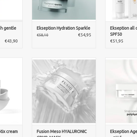
NKELWAGEN
sh gentle
Ekseption Hydration Sparkle
Ekseption all 
SPF50
€54,95
€58,10
€43,90
€51,95
 MESO
Fusion Meso HYALURONIC CRYO-
Ekseption Age-
0ml. Een
MASK 100ml hydrateert intensief,
versterkt de
ische crème
verkoelt de huid en vermindert
hydrateert 
oelige en
tekenen van vermoeidheid. Voor
vermindert
. Herstelt,
een frisse, soepele en stralende
huidverouder
lmeert.
huid.
soepele, gevoe
hu
NKELWAGEN
TOEVOEGEN AAN WINKELWAGEN
TOEVOEGEN AA
tix cream
Fusion Meso HYALURONIC
Ekseption Ag