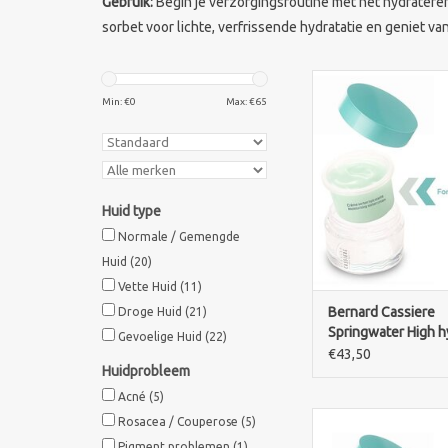
Gebruik:
Begin je verzorgingsroutine met het hydratere
sorbet voor lichte, verfrissende hydratatie en geniet v
Geef je huid de hydr
die het nodig heef
Min: €
0
Max: €
65
Bernard Cassiere Sp
High Hydration Car
Ontdek de inten
kalmerende formule
stralende en gezon
Huid type
TOEVOEGEN AAN WI
Normale / Gemengde
Huid
(20)
Vette Huid
(11)
Bernard Cassiere
Droge Huid
(21)
Springwater High h
Gevoelige Huid
(22)
care crème hydrata
€43,50
Huidprobleem
REFILL
Acné
(5)
Bernard Cassiere Sp
Rosacea / Couperose
(5)
High Hydration Care M
Pigment problemen
(1)