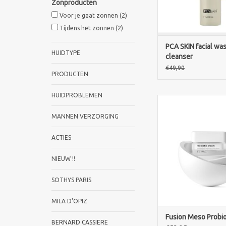
Zonproducten
Voor je gaat zonnen
(2)
TOEVOEGEN AAN WI
Tijdens het zonnen
(2)
PCA SKIN facial wa
HUIDTYPE
cleanser
€49,90
PRODUCTEN
HUIDPROBLEMEN
Ontdek FUSION
PROBIOTIX CREAM 5
MANNEN VERZORGING
rijke pre- en probiot
voor de droge, gev
ACTIES
rosacea-gevoelige huid
hydrateert en ka
NIEUW !!
TOEVOEGEN AAN WI
SOTHYS PARIS
MILA D'OPIZ
Fusion Meso Probio
BERNARD CASSIERE