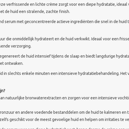
ze verfrissende en lichte crème zorgt voor een diepe hydratatie, ideaal v
et de huid een stralende, zachte finish.
nd serum met geconcentreerde actieve ingrediënten die snel in de huid t
uur die onmiddellijk hydrateert en de huid verkwikt. Ideaal voor een fris
ssende verzorging.
egenereert de huid intensief tijdens de slaap en biedt langdurige hydrat
het ontwaken.
id in slechts enkele minuten een intensieve hydratatiebehandeling. Het v
jn?
jk aan natuurlijke bronwaterextracten en zorgen voor een intensieve voch
aluronzuur en andere voedende bestanddelen om de huid te kalmeren en 
 zelfs geschikt voor de meest gevoelige huid en helpen om irritaties te v