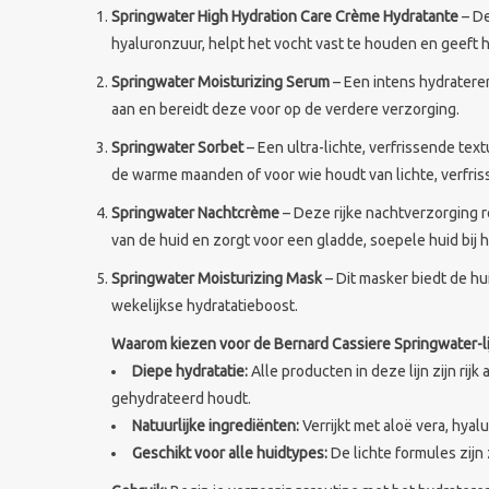
Springwater High Hydration Care Crème Hydratante
– De
hyaluronzuur, helpt het vocht vast te houden en geeft h
Springwater Moisturizing Serum
– Een intens hydratere
aan en bereidt deze voor op de verdere verzorging.
Springwater Sorbet
– Een ultra-lichte, verfrissende text
de warme maanden of voor wie houdt van lichte, verfri
Springwater Nachtcrème
– Deze rijke nachtverzorging r
van de huid en zorgt voor een gladde, soepele huid bij 
Springwater Moisturizing Mask
– Dit masker biedt de hu
wekelijkse hydratatieboost.
Waarom kiezen voor de Bernard Cassiere Springwater-li
Diepe hydratatie:
Alle producten in deze lijn zijn ri
gehydrateerd houdt.
Natuurlijke ingrediënten:
Verrijkt met aloë vera, hy
Geschikt voor alle huidtypes:
De lichte formules zijn