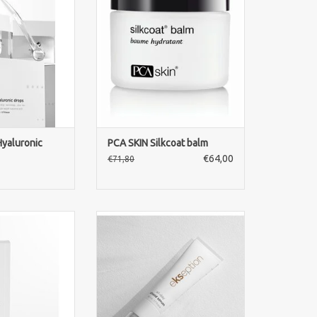
 rimpels en fijne
droge, gevoelige en beschadigde
rissende crème
huid intensief voedt en
erd met XS
beschermt. De formule helpt
oor een maximale
vochtverlies te voorkomen,
an de huid. De
kalmeert irritaties en laat de huid
rassend, extreem
zijdezacht aanvoelen.
licht is bij het
TOEVOEGEN AAN WINKELWAGEN
rengen
N WINKELWAGEN
yaluronic
PCA SKIN Silkcoat balm
€64,00
€71,80
Day Shield SPF50
Ekseption All Day Shield Serum
UVA- en UVB-
SPF15 beschermt tegen UVA- en
drateert de huid
UVB-straling, hydrateert intensief
roegtijdige
en helpt vroegtijdige
g te voorkomen.
huidveroudering voorkomen.
N WINKELWAGEN
TOEVOEGEN AAN WINKELWAGEN