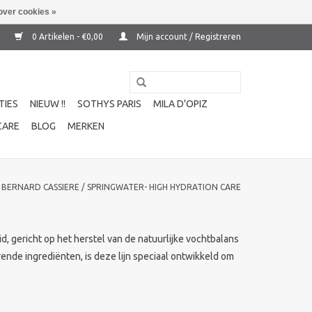
over cookies »
0 Artikelen - €0,00
Mijn account / Registreren
TIES
NIEUW !!
SOTHYS PARIS
MILA D'OPIZ
CARE
BLOG
MERKEN
/
BERNARD CASSIERE
/
SPRINGWATER- HIGH HYDRATION CARE
d, gericht op het herstel van de natuurlijke vochtbalans
ende ingrediënten, is deze lijn speciaal ontwikkeld om