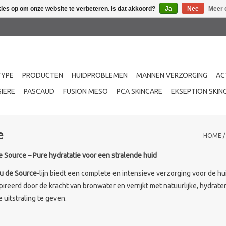
kies op om onze website te verbeteren. Is dat akkoord?
Ja
Nee
Meer 
TYPE
PRODUCTEN
HUIDPROBLEMEN
MANNEN VERZORGING
AC
IERE
PASCAUD
FUSION MESO
PCA SKINCARE
EKSEPTION SKIN
e
HOME
e Source – Pure hydratatie voor een stralende huid
au de Source
-lijn biedt een complete en intensieve verzorging voor de hui
reerd door de kracht van bronwater en verrijkt met natuurlijke, hydrater
 uitstraling te geven.