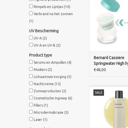
Night Cream Re
Rimpels en Lijntjes
(10)
Hydraterende nacht
Verbrand na het zonnen
lichte textuur trekt sn
de huid soepel en fris
(1)
TOEVOEGEN AAN WI
UV Bescherming
UV-A
(2)
UV-A en UV-B
(2)
Product type
Bernard Cassiere
Serums en Ampullen
(4)
Springwater High h
care moisterizing n
€48,00
Maskers
(2)
cream - Refill
Lichaamsverzorging
(3)
Nachtcreme
(12)
De PCA Skin Facial Wa
Zonneproducten
(2)
SALE
een verfrissende, s
Cosmetische Ingreep
(6)
reinigingsgel op b
huidvriendelijke AHA
Fillers
(1)
Vera. De cleanser v
Microdermabrasie
(5)
make-up, overtollig
Laser
(1)
onzuiverheden effect
de huid uit te d