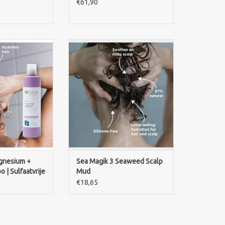
€61,90
 sulfaatvrije
Kalmeer en verzorg je hoofdhuid
 magnesium en
met Sea Magik 3 Seaweed Scalp
voor droog,
Mud. Met drie zeealgen, Dode
 gekleurd haar.
Zee-mineralen en magnesium
jk en verzorgend.
voor een gezonde hoofdhuid
N WINKELWAGEN
TOEVOEGEN AAN WINKELWAGEN
gnesium +
Sea Magik 3 Seaweed Scalp
 | Sulfaatvrije
Mud
€18,65