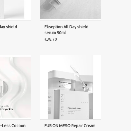
day shield
Ekseption All Day shield
serum 50ml
€38,70
Less Cocoon pH 5
FUSION MESO Repair Cream
 huidbarrière,
herstelt de huidbarrière,
intensief en
kalmeert irritaties en hydrateert
 tekenen van
intensief. Ideaal voor de droge,
ing. Voor een
gevoelige en beschadigde huid.
de en beschermde
TOEVOEGEN AAN WINKELWAGEN
id.
N WINKELWAGEN
e-Less Cocoon
FUSION MESO Repair Cream