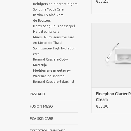
€53,25
Reinigers en dieptereinigers
Spirulina Youth Care
Bambou & Aloë Vera
de Boosters
Ekseption Glacier Re
Detox-Sanguini sinaasappel
kalmeert, herstelt en
Herbal purity care
Muesli Nutri -sensitive care
de huid zonder te v
Au Monoi de Thaiti
Ideaal voor de n
Springwater- High hydration
gemengde, gevoelige
care
huid.
Bernard Cassiere-Body-
TOEVOEGEN AAN WI
Maracuja
Mediterranean getaway-
Watermelon scented
Bernard Cassiere-Bakuchiol
Ekseption Glacier R
PASCAUD
Cream
€53,90
FUSION MESO
PCA SKINCARE
EKSEPTION SKINCARE