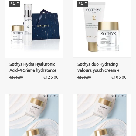
SALE
SALE
Merken
Sothys Hydra Hyaluronic
Sothys duo Hydrating
Acid-4 Crème hydratante
velours youth cream +
jeunesse Velours -
Hydra Plumping mask
€125,00
€105,00
€176,80
€130,80
Hydrating Velvet Youth
cream 50ml+ SERUM
Intensif hydratant