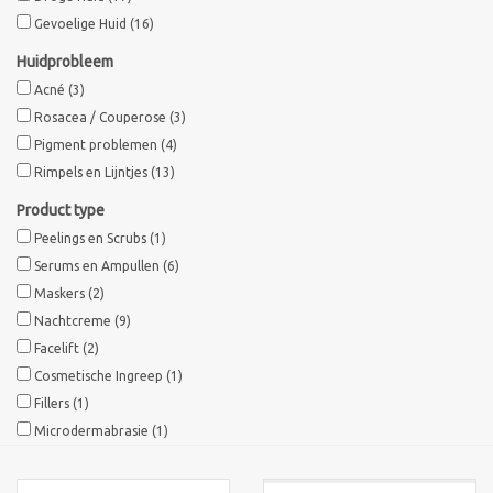
Gevoelige Huid
(16)
Sothys Paris
Huidprobleem
Acné
(3)
Mila d'Opiz
Rosacea / Couperose
(3)
Pigment problemen
(4)
Bernard cassiere
Rimpels en Lijntjes
(13)
Product type
Pascaud
Peelings en Scrubs
(1)
Serums en Ampullen
(6)
Fusion Meso
Maskers
(2)
Nachtcreme
(9)
Facelift
(2)
PCA SKINCARE
Cosmetische Ingreep
(1)
Fillers
(1)
Ekseption Skincare
Microdermabrasie
(1)
Blog