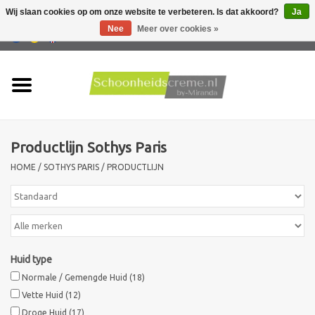
Wij slaan cookies op om onze website te verbeteren. Is dat akkoord?
Ja
Nee
Meer over cookies »
0 Artikelen - €0,00
Home
Huidtype
Productlijn Sothys Paris
Producten
HOME
/
SOTHYS PARIS
/
PRODUCTLIJN
Huidproblemen
Mannen verzorging
Huid type
Acties
Normale / Gemengde Huid
(18)
Vette Huid
(12)
Nieuw !!
Droge Huid
(17)