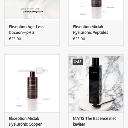
Ekseption Age-Less
Ekseption Mixlab
Cocoon – pH 5
Hyaluronic Peptides
Serum 75 ml
€53,00
€53,00
SALE
Ekseption Mixlab
MATIS The Essence met
Hyaluronic Copper
kaviaar