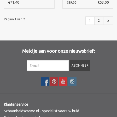
Peptide Serum 75 ml
€71,40
€53,00
€59,00
Pagina 1 van 2
1
2
Meld je aan voor onze nieuwsbrief:
ABONNEER
Klantenservice
Schoonheidscreme.nl - specialist voor uw huid