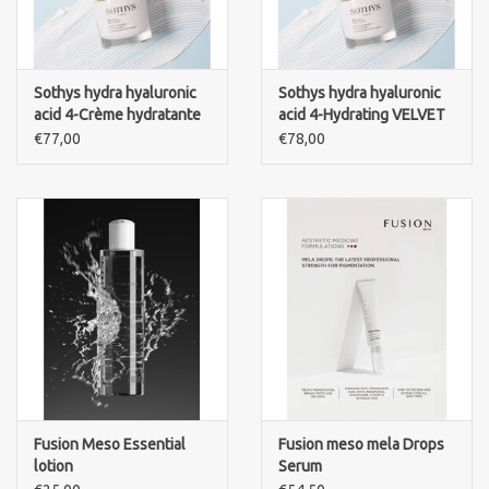
Sothys hydra hyaluronic
Sothys hydra hyaluronic
acid 4-Crème hydratante
acid 4-Hydrating VELVET
jeunesse satin-Hydrating
youth cream
€77,00
€78,00
satin youth cream
Fusion Meso Essential
Fusion meso mela Drops
lotion
Serum