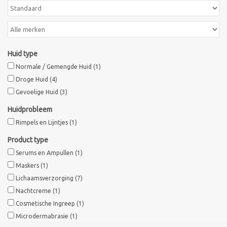
Sothys Paris
Mila d'Opiz
Huid type
Normale / Gemengde Huid
(1)
Bernard cassiere
Droge Huid
(4)
Gevoelige Huid
(3)
Pascaud
Huidprobleem
Rimpels en Lijntjes
(1)
Fusion Meso
Product type
Serums en Ampullen
(1)
PCA SKINCARE
Maskers
(1)
Lichaamsverzorging
(7)
Ekseption Skincare
Nachtcreme
(1)
Cosmetische Ingreep
(1)
Microdermabrasie
(1)
Blog