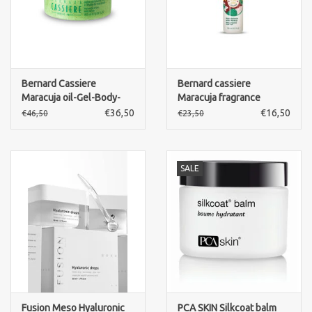
Bernard Cassiere
Bernard cassiere
Maracuja oil-Gel-Body-
Maracuja fragrance
scrub
shower foam
€36,50
€16,50
€46,50
€23,50
SALE
Fusion Meso Hyaluronic
PCA SKIN Silkcoat balm