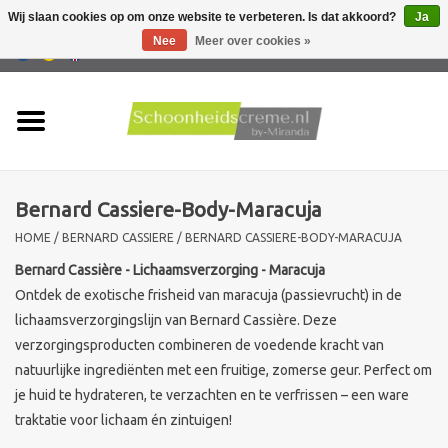
Wij slaan cookies op om onze website te verbeteren. Is dat akkoord?
Ja
Nee
Meer over cookies »
0 Artikelen - €0,00
Home
Huidtype
Bernard Cassiere-Body-Maracuja
Producten
HOME
/
BERNARD CASSIERE
/
BERNARD CASSIERE-BODY-MARACUJA
Huidproblemen
Bernard Cassière - Lichaamsverzorging - Maracuja
Ontdek de exotische frisheid van maracuja (passievrucht) in de
lichaamsverzorgingslijn van Bernard Cassière. Deze
Mannen verzorging
verzorgingsproducten combineren de voedende kracht van
natuurlijke ingrediënten met een fruitige, zomerse geur. Perfect om
Acties
je huid te hydrateren, te verzachten en te verfrissen – een ware
traktatie voor lichaam én zintuigen!
Nieuw !!