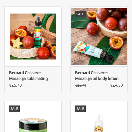
Merken
SALE
Bernard Cassiere
Bernard Cassiere-
Maracuja sublimating
Maracuja oil body lotion
body oil
€25,70
€24,50
€25,70
SALE
SALE