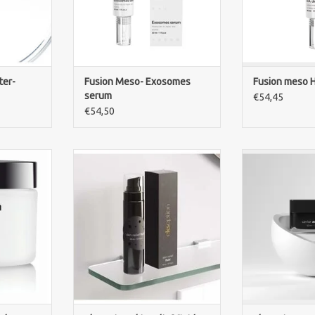
doffe, beschadigde of rijpere
huid.
TOEVOEGEN AAN WINKELWAGEN
ter-
Fusion Meso- Exosomes
Fusion meso H
serum
€54,45
€54,50
Balm is een
Kalmerend serum voor gevoelige
Ekseption Ca
lsem die de
en rode huid. Vermindert
hydrateert, herst
beschadigde
roodheid, hydrateert intensief en
huid. Met ka
edt en
ondersteunt herstel van de
lactobi
ule helpt
huidbarrière.
tranexamine
orkomen,
stralende, egale
TOEVOEGEN AAN WINKELWAGEN
laat de huid
TOEVOEGEN AA
oelen.
NKELWAGEN