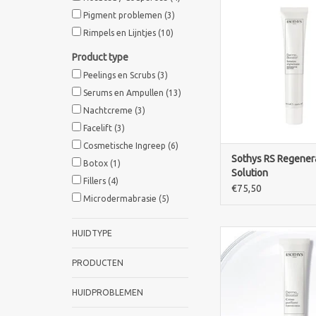
Sothys RS Regenerativ
Pigment problemen
(3)
Met Glyco-repa
Rimpels en Lijntjes
(10)
hyaluronzuur voor e
veerkrachtige h
Product type
TOEVOEGEN AAN WI
Peelings en Scrubs
(3)
Serums en Ampullen
(13)
Nachtcreme
(3)
Facelift
(3)
Cosmetische Ingreep
(6)
Sothys RS Regener
Botox
(1)
Solution
Fillers
(4)
€75,50
Microdermabrasie
(5)
HUIDTYPE
Sothys Crème Purifian
crème voor de vett
gevoelige huid. M
PRODUCTEN
vermindert onzuive
hydrateert de huid i
HUIDPROBLEMEN
TOEVOEGEN AAN WI