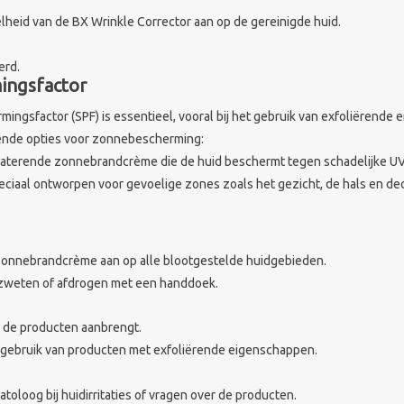
lheid van de BX Wrinkle Corrector aan op de gereinigde huid.
erd.
ingsfactor
gsfactor (SPF) is essentieel, vooral bij het gebruik van exfoliërende
ende opties voor zonnebescherming:
raterende zonnebrandcrème die de huid beschermt tegen schadelijke UV-
ciaal ontworpen voor gevoelige zones zoals het gezicht, de hals en dec
zonnebrandcrème aan op alle blootgestelde huidgebieden.
 zweten of afdrogen met een handdoek.
e de producten aanbrengt.
j gebruik van producten met exfoliërende eigenschappen.
oloog bij huidirritaties of vragen over de producten.