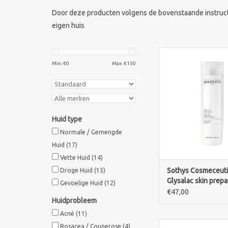
Door deze producten volgens de bovenstaande instructi
eigen huis
Sothys GL Glyselac sk
micro exfoliating cle
Min: €
0
Max: €
150
with glycolic and salic
reinigingsgel om 
diepgaand te reini
HYPER-pigmentatie,
poriën, doffe teint v
Huid type
en zonschad
Normale / Gemengde
TOEVOEGEN AAN WI
Huid
(17)
Vette Huid
(14)
Sothys Cosmeceut
Droge Huid
(15)
Glysalac skin prepa
Gevoelige Huid
(12)
€47,00
Huidprobleem
Acné
(11)
"Herstel en hydrateer
Rosacea / Couperose
(4)