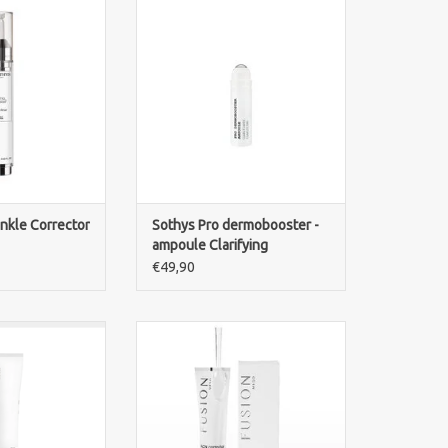
n met Sothys BX
ampoule Clarifiante – herstelt
tor. Intensieve
huidbalans, vermindert
erum voor een
onzuiverheden en verfijnt de
gdige huid."
teint. Speciaal voor volwassen
acné en de UT-zone.
N WINKELWAGEN
TOEVOEGEN AAN WINKELWAGEN
nkle Corrector
Sothys Pro dermobooster -
ampoule Clarifying
€49,90
Deep Filler 30ml
Fusion Meso ACN corrector for
ed hyaluronzuur
acne prone skin and blemishes –
els op te vullen,
Intensieve behandeling om
sief en verstevigt
oneffenheden te behandelen. –
huid.
Acnevlekken. – Verbeter de
huidskleur. – Intensieve
N WINKELWAGEN