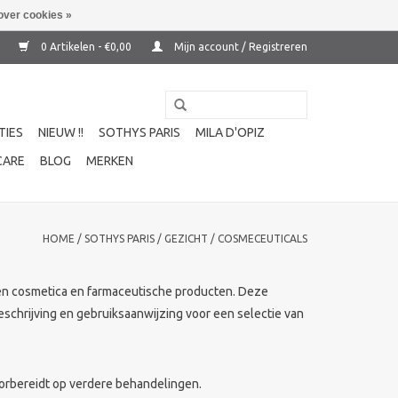
over cookies »
0 Artikelen - €0,00
Mijn account / Registreren
TIES
NIEUW !!
SOTHYS PARIS
MILA D'OPIZ
CARE
BLOG
MERKEN
HOME
/
SOTHYS PARIS
/
GEZICHT
/
COSMECEUTICALS
sen cosmetica en farmaceutische producten. Deze
schrijving en gebruiksaanwijzing voor een selectie van
voorbereidt op verdere behandelingen.