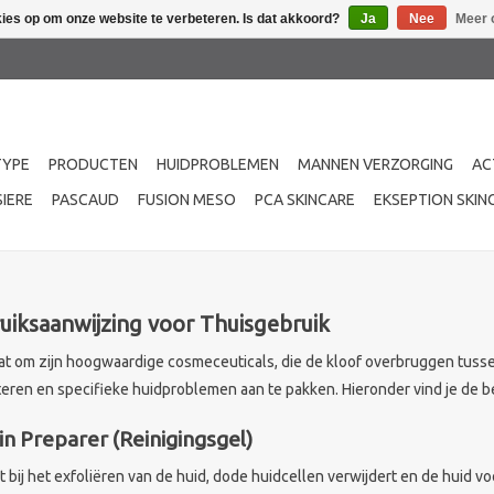
kies op om onze website te verbeteren. Is dat akkoord?
Ja
Nee
Meer 
TYPE
PRODUCTEN
HUIDPROBLEMEN
MANNEN VERZORGING
AC
IERE
PASCAUD
FUSION MESO
PCA SKINCARE
EKSEPTION SKIN
uiksaanwijzing voor Thuisgebruik
at om zijn hoogwaardige cosmeceuticals, die de kloof overbruggen tus
eren en specifieke huidproblemen aan te pakken. Hieronder vind je de be
n Preparer (Reinigingsgel)
 bij het exfoliëren van de huid, dode huidcellen verwijdert en de huid 