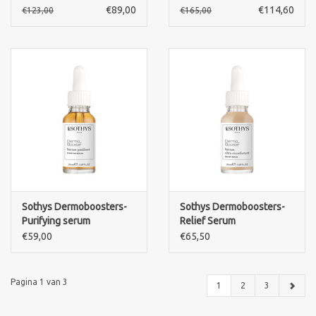
Serum SOS apaisant SPA
serum+flawless
€89,00
€114,60
€123,00
€165,00
actie
complexion cream+ face
Risoki
Sothys Dermoboosters-
Sothys Dermoboosters-
Purifying serum
Relief Serum
€59,00
€65,50
Pagina 1 van 3
1
2
3