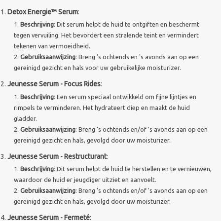
Detox Energie™ Serum
:
Sothys Paris
Beschrijving
: Dit serum helpt de huid te ontgiften en beschermt
tegen vervuiling. Het bevordert een stralende teint en vermindert
tekenen van vermoeidheid.
Mila d'Opiz
Gebruiksaanwijzing
: Breng 's ochtends en 's avonds aan op een
gereinigd gezicht en hals voor uw gebruikelijke moisturizer.
Bernard cassiere
Jeunesse Serum - Focus Rides
:
Beschrijving
: Een serum speciaal ontwikkeld om fijne lijntjes en
Pascaud
rimpels te verminderen. Het hydrateert diep en maakt de huid
gladder.
Gebruiksaanwijzing
: Breng 's ochtends en/of 's avonds aan op een
Fusion Meso
gereinigd gezicht en hals, gevolgd door uw moisturizer.
Jeunesse Serum - Restructurant
:
PCA SKINCARE
Beschrijving
: Dit serum helpt de huid te herstellen en te vernieuwen,
waardoor de huid er jeugdiger uitziet en aanvoelt.
Ekseption Skincare
Gebruiksaanwijzing
: Breng 's ochtends en/of 's avonds aan op een
gereinigd gezicht en hals, gevolgd door uw moisturizer.
Blog
Jeunesse Serum - Fermeté
: