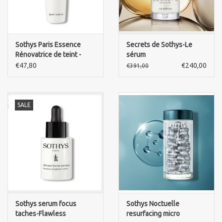
Sothys Paris Essence
Secrets de Sothys-Le
Rénovatrice de teint -
sérum
Illumunating essence
€47,80
€240,00
€391,00
SALE
Sothys serum focus
Sothys Noctuelle
taches-Flawless
resurfacing micro