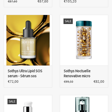
complexion serum
capsules - serum with
€67,60
€105,20
€87,60
pure Retinol 60x 0,4ml
SALE
Sothys Ultra Lipid SOS
Sothys Noctuelle
serum - Sérum sos
Renovative micro
Relipidant
capsules -Serum with
€72,00
€82,00
€99,50
pure Vitamin C
SALE