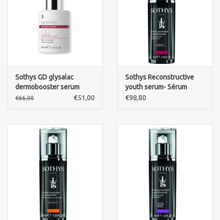
Sothys GD glysalac
Sothys Reconstructive
dermobooster serum
youth serum- Sérum
Booster
jeunesse reconstituant
€51,00
€98,80
€66,00