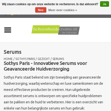
Wij slaan cookies op om onze website te verbeteren. Is dat akkoord?
Ja
Nee
Meer over cookies »
0 Artikelen - €0,00
Home
Huidtype
Serums
Producten
HOME
/
SOTHYS PARIS
/
GEZICHT
/
SERUMS
Sothys Paris - Innovatieve Serums voor
Huidproblemen
Geavanceerde Huidverzorging
Sothys Paris staat bekend om zijn toewijding aan geavanceerde
Mannen verzorging
huidverzorging, waarbij wetenschap en luxe samenkomen om de
meest effectieve producten te creëren. Hun uitgebreide
Acties
assortiment serums is ontworpen om specifieke huidproblemen
aan te pakken en de huid te verbeteren. Hier is een overzicht van
Nieuw !!
enkele van hun belangrijkste serums en hun gebruik: