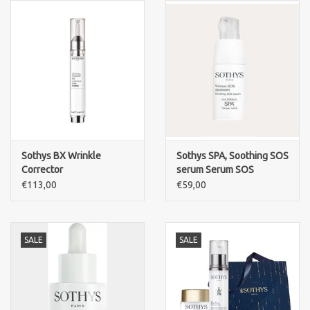
Sothys BX Wrinkle
Sothys SPA, Soothing SOS
Corrector
serum Serum SOS
Apaisant
€113,00
€59,00
SALE
SALE