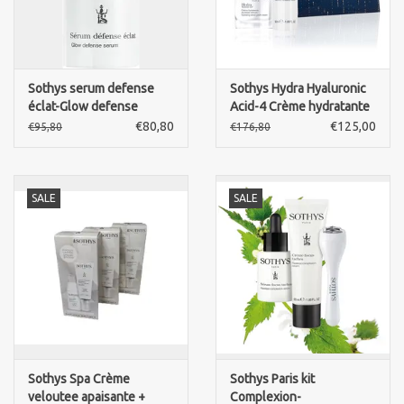
Sothys serum defense
Sothys Hydra Hyaluronic
éclat-Glow defense
Acid-4 Crème hydratante
serum
jeunesse Velours -
€80,80
€125,00
€95,80
€176,80
Hydrating Velvet Youth
cream 50ml+ SERUM
Intensif hydratant
SALE
SALE
Sothys Spa Crème
Sothys Paris kit
veloutee apaisante +
Complexion-