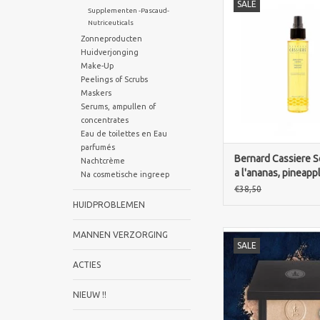
SALE
drukke levensstijl ge
Supplementen -Pascaud-
met ongezond ete
Nutriceuticals
gebrek aan lichaa
Zonneproducten
leiden tot versto
Huidverjonging
verantwoordelij
Make-Up
vetophopingen in 
Peelings of Scrubs
zones.
Maskers
Serums, ampullen of
ANANAS: welbeken
concentrates
cosmetica voor zijn ant
Eau de toilettes en Eau
w
parfumés
TOEVOEGEN AAN WI
Bernard Cassiere S
Nachtcrème
a l'ananas, pineapp
Na cosmetische ingreep
care, corrigerend
€38,50
verstevigend
HUIDPROBLEMEN
Sothys Paris Illum
MANNEN VERZORGING
SALE
powder20 Bronze Su
eyelids,complexion &
ACTIES
Sothys poudre Illumi
Bronze Sumatra ,
NIEUW !!
natuurlijk verheldere