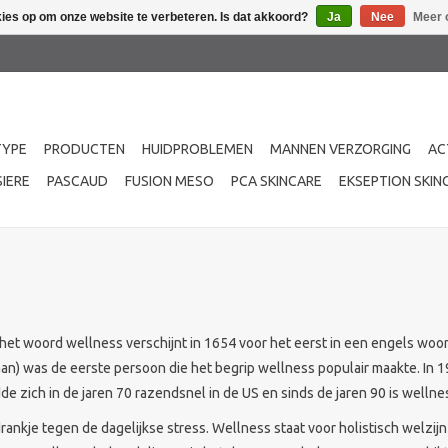
kies op om onze website te verbeteren. Is dat akkoord?
Ja
Nee
Meer 
TYPE
PRODUCTEN
HUIDPROBLEMEN
MANNEN VERZORGING
AC
IERE
PASCAUD
FUSION MESO
PCA SKINCARE
EKSEPTION SKIN
 het woord wellness verschijnt in 1654 voor het eerst in een engels w
aan) was de eerste persoon die het begrip wellness populair maakte. In
 zich in de jaren 70 razendsnel in de US en sinds de jaren 90 is wellne
kje tegen de dagelijkse stress. Wellness staat voor holistisch welzijn 