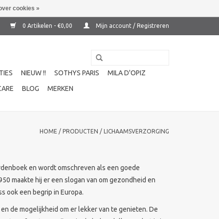
over cookies »
0 Artikelen - €0,00
Mijn account / Registreren
TIES
NIEUW !!
SOTHYS PARIS
MILA D'OPIZ
CARE
BLOG
MERKEN
HOME
/
PRODUCTEN
/
LICHAAMSVERZORGING
oordenboek en wordt omschreven als een goede
 1950 maakte hij er een slogan van om gezondheid en
ss ook een begrip in Europa.
en de mogelijkheid om er lekker van te genieten. De