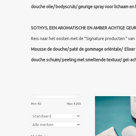
douche olie/ bodyscrub/ geurige spray voor lichaam en
SOTHYS, EEN AROMATISCHE EN AMBER ACHTIGE GEUR 
Reis naar het oosten met de "Signature producten " van
Mousse de douche/ paté de gommage oriëntale/ Elixer g
douche schuim/ peeling met smeltende textuur/ gel-ach
Sothys sérum perfe
Silhouette-Slimming 
Min: €
0
Max: €
200
200 ml. Sérum perfec
daagse lichaamsverzo
hoofdingrediënt? Pl
cafeïne, erkend om z
op de vetafbr