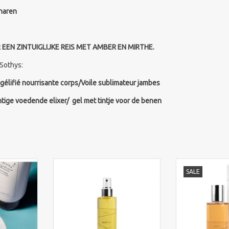
 haren
EEN ZINTUIGLIJKE REIS MET AMBER EN MIRTHE.
 Sothys:
élifié nourrisante corps/Voile sublimateur jambes
tige voedende elixer/ gel met tintje voor de benen
cteur de
Pascaud body oil 200 ml. Geschikt
Pascaud milky b
SALE
body serum
voor het lichaam en haar. Puur
200 ml. Zodr
t Voor alle
plantaardige verzorgende oliën
Shower oil in 
rging. Het
-Geeft een mooie glans
water transfor
antaardige
-Werkt op de elasticiteit
tot een zijdeza
ijn werking
-Door het hele gezin te
melk. ideaal 
aak!
gebruiken
gebruik tegen