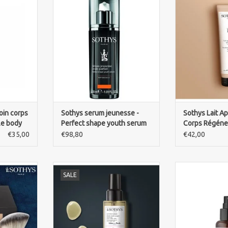
associeerd
en halslijn met Sothys Sérum
blootstelling a
n en een
Jeunesse Ovale Parfait.
Sothys Lait Ap
mbeweging
Vermindert zichtbare tekenen
Régénerant
ringen,
van huidverslapping en herstelt
hydrateert 
k voor
jeugdige contouren."
rood
bepaalde
TOEVOEGEN AAN WINKELWAGEN
TOEVOEGEN AA
d in de
i-cellulitis
NKELWAGEN
oin corps
Sothys serum jeunesse -
Sothys Lait Ap
le body
Perfect shape youth serum
Corps Régéne
€35,00
€98,80
€42,00
inating
Sothys Homme Eden- Park Multi-
"Geniet van d
SALE
matra for
purpose soft oil;Face beard body.
Sothys Homme E
 decolleté.
Voor gemakkelijker scheren,
lichte geur voor
natrice 20
heerlijke lichaamsgeur,
Hydrateert 
voor een
gezichtsserum onder vloeistof.
zonder zwa
nd effect.
TOEVOEGEN AAN WINKELWAGEN
TOEVOEGEN AA