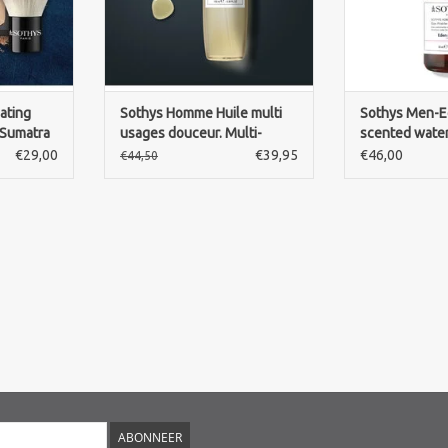
NKELWAGEN
nating
Sothys Homme Huile multi
Sothys Men-E
 Sumatra
usages douceur. Multi-
scented water
purpose soft oil
hair
€29,00
€39,95
€46,00
€44,50
ABONNEER