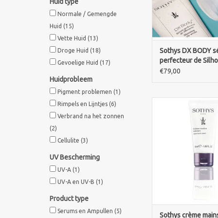
Huid type
TOEVOEGEN AAN WI
Normale / Gemengde
Huid
(15)
Vette Huid
(13)
Sothys DX BODY s
Droge Huid
(18)
perfecteur de Silh
Gevoelige Huid
(17)
Slimming body ser
€79,00
Huidprobleem
Pigment problemen
(1)
Sothys crème mains
Rimpels en Lijntjes
(6)
velvet hand cream V
Verbrand na het zonnen
ultrabeschermende 
(2)
Voedt de handen en 
Cellulite
(3)
Versoepelt de huid en
optimaal zacht. Op 
UV Bescherming
aanbrengen, met extr
UV-A
(1)
voor de nagelcontour
handen erom
UV-A en UV-B
(1)
TOEVOEGEN AAN WI
Product type
Serums en Ampullen
(5)
Sothys crème mains