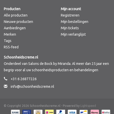
Producten
Mijn account
Merken
Alle producten
Registreren
Nieuwe producten
Mijn bestellingen
Aanbiedingen
Mijn tickets
Merken
Mijn verlanglijst
Tags
RSS-feed
Schoonheidscreme.nl
Onderdeel van Salons de Bock by Miranda. Al meer dan 25 jaar een
begrip voor al uw schoonheidsproducten en behandelingen
+31 6 26877226
info@schoonheidscreme.nl
© Copyright 2026 Schoonheidscreme.nl - Powered by
Lightspeed