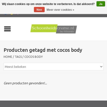
Wij slaan cookies op om onze website te verbeteren. Is dat akkoord?
Ja
Nee
Meer over cookies »
0 Artikelen - €0,00
Home
Huidtype
Producten getagd met cocos body
Producten
HOME
/
TAGS
/
COCOS BODY
Huidproblemen
Mannen verzorging
Geen producten gevonden!...
Acties
Nieuw !!