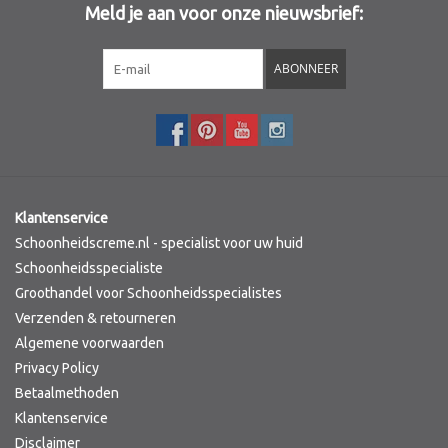
Meld je aan voor onze nieuwsbrief:
Sothys Paris
ABONNEER
Mila d'Opiz
Bernard cassiere
Pascaud
Klantenservice
Schoonheidscreme.nl - specialist voor uw huid
Fusion Meso
Schoonheidsspecialiste
Groothandel voor Schoonheidsspecialistes
Verzenden & retourneren
PCA SKINCARE
Algemene voorwaarden
Privacy Policy
Ekseption Skincare
Betaalmethoden
Klantenservice
Blog
Disclaimer