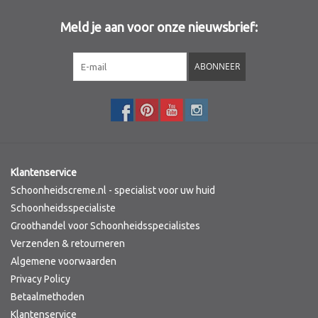
Meld je aan voor onze nieuwsbrief:
Sothys Paris
ABONNEER
Mila d'Opiz
Bernard cassiere
Pascaud
Klantenservice
Fusion Meso
Schoonheidscreme.nl - specialist voor uw huid
Schoonheidsspecialiste
Groothandel voor Schoonheidsspecialistes
PCA SKINCARE
Verzenden & retourneren
Algemene voorwaarden
Ekseption Skincare
Privacy Policy
Betaalmethoden
Blog
Klantenservice