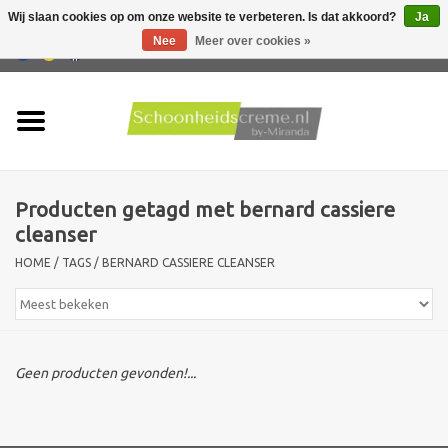
Wij slaan cookies op om onze website te verbeteren. Is dat akkoord?
Ja
Nee
Meer over cookies »
0 Artikelen - €0,00
Home
Huidtype
Producten getagd met bernard cassiere
Producten
cleanser
HOME
/
TAGS
/
BERNARD CASSIERE CLEANSER
Huidproblemen
Mannen verzorging
Geen producten gevonden!...
Acties
Nieuw !!