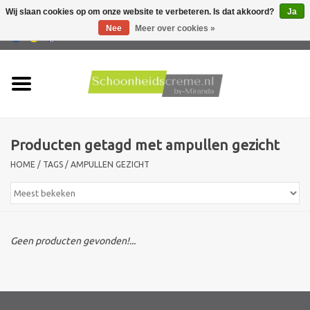
Wij slaan cookies op om onze website te verbeteren. Is dat akkoord?
Ja
Nee
Meer over cookies »
0 Artikelen - €0,00
Home
Huidtype
Producten getagd met ampullen gezicht
Producten
HOME
/
TAGS
/
AMPULLEN GEZICHT
Huidproblemen
Mannen verzorging
Geen producten gevonden!...
Acties
Nieuw !!