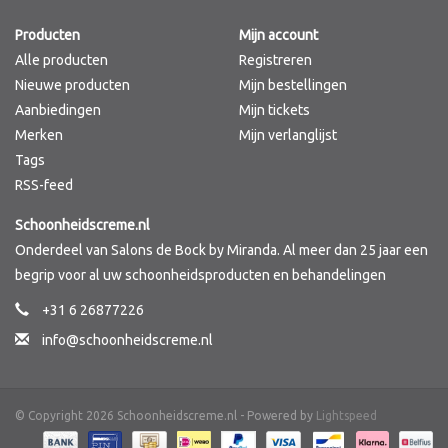
Producten
Mijn account
Merken
Alle producten
Registreren
Nieuwe producten
Mijn bestellingen
Aanbiedingen
Mijn tickets
Merken
Mijn verlanglijst
Tags
RSS-feed
Schoonheidscreme.nl
Onderdeel van Salons de Bock by Miranda. Al meer dan 25 jaar een
begrip voor al uw schoonheidsproducten en behandelingen
+31 6 26877226
info@schoonheidscreme.nl
© Copyright 2026 Schoonheidscreme.nl - Powered by
Lightspeed