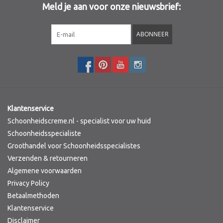
Meld je aan voor onze nieuwsbrief:
Sothys Paris
ABONNEER
Mila d'Opiz
Bernard cassiere
Pascaud
Klantenservice
Schoonheidscreme.nl - specialist voor uw huid
Fusion Meso
Schoonheidsspecialiste
Groothandel voor Schoonheidsspecialistes
Verzenden & retourneren
PCA SKINCARE
Algemene voorwaarden
Privacy Policy
Ekseption Skincare
Betaalmethoden
Klantenservice
Blog
Disclaimer