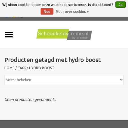
Wij slaan cookies op om onze website te verbeteren. Is dat akkoord?
Ja
Nee
Meer over cookies »
0 Artikelen - €0,00
Home
Huidtype
Producten getagd met hydro boost
Producten
HOME
/
TAGS
/
HYDRO BOOST
Huidproblemen
Mannen verzorging
Geen producten gevonden!...
Acties
Nieuw !!