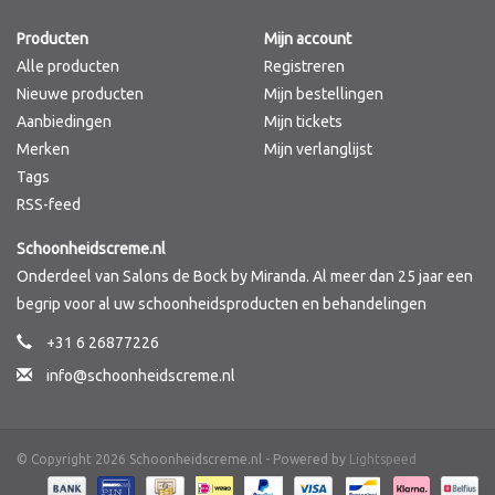
Producten
Mijn account
Merken
Alle producten
Registreren
Nieuwe producten
Mijn bestellingen
Aanbiedingen
Mijn tickets
Merken
Mijn verlanglijst
Tags
RSS-feed
Schoonheidscreme.nl
Onderdeel van Salons de Bock by Miranda. Al meer dan 25 jaar een
begrip voor al uw schoonheidsproducten en behandelingen
+31 6 26877226
info@schoonheidscreme.nl
© Copyright 2026 Schoonheidscreme.nl - Powered by
Lightspeed