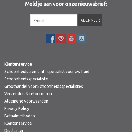
Meld je aan voor onze nieuwsbrief:
Sothys Paris
ABONNEER
Mila d'Opiz
Bernard cassiere
Pascaud
Klantenservice
Schoonheidscreme.nl - specialist voor uw huid
Fusion Meso
Schoonheidsspecialiste
Groothandel voor Schoonheidsspecialistes
Verzenden & retourneren
PCA SKINCARE
Algemene voorwaarden
Privacy Policy
Ekseption Skincare
Betaalmethoden
Klantenservice
Blog
Disclaimer