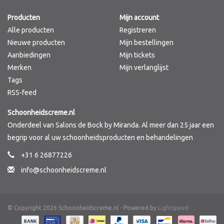
Producten
Mijn account
Merken
Alle producten
Registreren
Nieuwe producten
Mijn bestellingen
Aanbiedingen
Mijn tickets
Merken
Mijn verlanglijst
Tags
RSS-feed
Schoonheidscreme.nl
Onderdeel van Salons de Bock by Miranda. Al meer dan 25 jaar een
begrip voor al uw schoonheidsproducten en behandelingen
+31 6 26877226
info@schoonheidscreme.nl
© Copyright 2026 Schoonheidscreme.nl - Powered by
Lightspeed