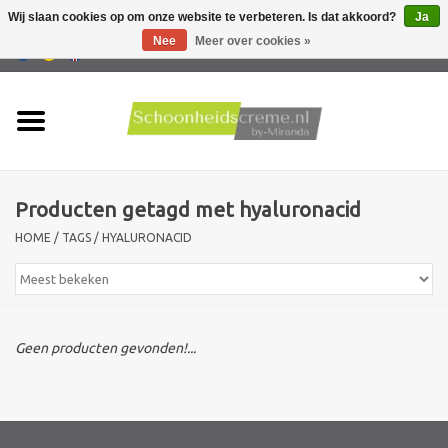
Wij slaan cookies op om onze website te verbeteren. Is dat akkoord?
Ja
Nee
Meer over cookies »
0 Artikelen - €0,00
Home
Huidtype
Producten getagd met hyaluronacid
Producten
HOME
/
TAGS
/
HYALURONACID
Huidproblemen
Mannen verzorging
Geen producten gevonden!...
Acties
Nieuw !!