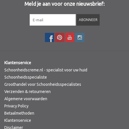
Meld je aan voor onze nieuwsbrief:
Sothys Paris
ABONNEER
Mila d'Opiz
Bernard cassiere
Pascaud
Klantenservice
Schoonheidscreme.nl - specialist voor uw huid
Fusion Meso
Schoonheidsspecialiste
Groothandel voor Schoonheidsspecialistes
Verzenden & retourneren
PCA SKINCARE
Algemene voorwaarden
Privacy Policy
Ekseption Skincare
Betaalmethoden
Klantenservice
Blog
Disclaimer