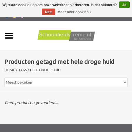
Wij slaan cookies op om onze website te verbeteren. Is dat akkoord?
Ja
Nee
Meer over cookies »
0 Artikelen - €0,00
Home
Huidtype
Producten getagd met hele droge huid
Producten
HOME
/
TAGS
/
HELE DROGE HUID
Huidproblemen
Mannen verzorging
Geen producten gevonden!...
Acties
Nieuw !!