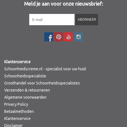
Meld je aan voor onze nieuwsbrief:
Sothys Paris
ABONNEER
Mila d'Opiz
Bernard cassiere
Pascaud
Klantenservice
Schoonheidscreme.nl - specialist voor uw huid
Fusion Meso
Schoonheidsspecialiste
Groothandel voor Schoonheidsspecialistes
Verzenden & retourneren
PCA SKINCARE
Algemene voorwaarden
Privacy Policy
Ekseption Skincare
Betaalmethoden
Klantenservice
Blog
Disclaimer