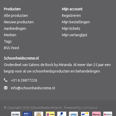
Producten
Mijn account
Merken
Alle producten
Registreren
Nieuwe producten
Mijn bestellingen
Aanbiedingen
Mijn tickets
Merken
Mijn verlanglijst
Tags
RSS-feed
Schoonheidscreme.nl
Onderdeel van Salons de Bock by Miranda. Al meer dan 25 jaar een
begrip voor al uw schoonheidsproducten en behandelingen
+31 6 26877226
info@schoonheidscreme.nl
© Copyright 2026 Schoonheidscreme.nl - Powered by
Lightspeed