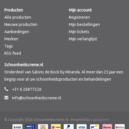
Producten
Mijn account
Merken
Alle producten
Registreren
Nieuwe producten
Mijn bestellingen
Aanbiedingen
Mijn tickets
Merken
Mijn verlanglijst
Tags
RSS-feed
Schoonheidscreme.nl
Onderdeel van Salons de Bock by Miranda. Al meer dan 25 jaar een
begrip voor al uw schoonheidsproducten en behandelingen
+31 6 26877226
info@schoonheidscreme.nl
© Copyright 2026 Schoonheidscreme.nl - Powered by
Lightspeed