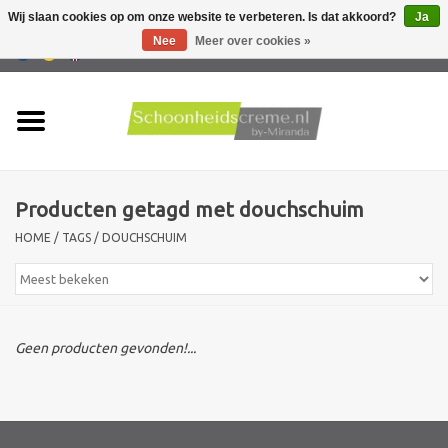
Wij slaan cookies op om onze website te verbeteren. Is dat akkoord?
Ja
Nee
Meer over cookies »
0 Artikelen - €0,00
Home
Huidtype
Producten getagd met douchschuim
Producten
HOME
/
TAGS
/
DOUCHSCHUIM
Huidproblemen
Mannen verzorging
Geen producten gevonden!...
Acties
Nieuw !!