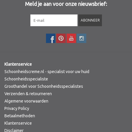
Meld je aan voor onze nieuwsbrief:
Sothys Paris
ABONNEER
Mila d'Opiz
Bernard cassiere
Pascaud
Klantenservice
Schoonheidscreme.nl - specialist voor uw huid
Fusion Meso
Schoonheidsspecialiste
Groothandel voor Schoonheidsspecialistes
Verzenden & retourneren
PCA SKINCARE
Algemene voorwaarden
Privacy Policy
Ekseption Skincare
Betaalmethoden
Klantenservice
Blog
Disclaimer