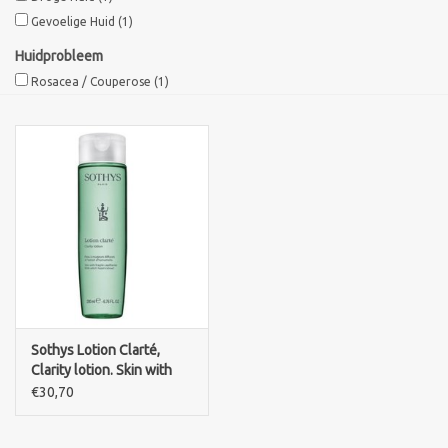
Gevoelige Huid
(1)
Sothys Paris
Huidprobleem
Rosacea / Couperose
(1)
Mila d'Opiz
Bernard cassiere
Pascaud
Fusion Meso
PCA SKINCARE
Sothys Lotion Clarté,
Clarity lotion. Skin with
Ekseption Skincare
fragile cappilaires
€30,70
Blog