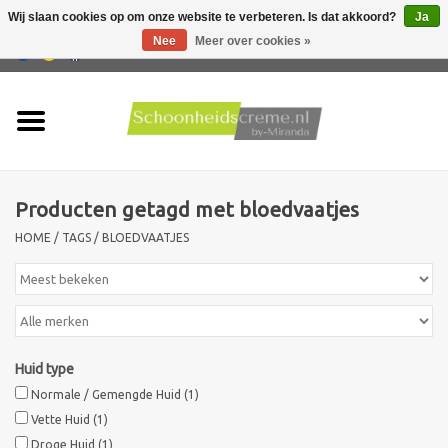
Wij slaan cookies op om onze website te verbeteren. Is dat akkoord?
Ja
Nee
Meer over cookies »
0 Artikelen - €0,00
Home
Huidtype
Producten getagd met bloedvaatjes
Producten
HOME
/
TAGS
/
BLOEDVAATJES
Huidproblemen
Mannen verzorging
Huid type
Acties
Normale / Gemengde Huid
(1)
Vette Huid
(1)
Nieuw !!
Droge Huid
(1)