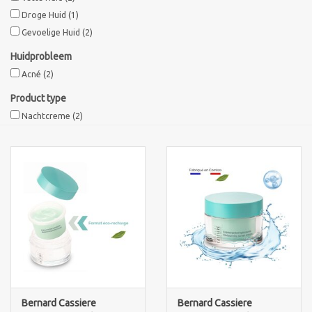
Droge Huid
(1)
Sothys Paris
Gevoelige Huid
(2)
Huidprobleem
Mila d'Opiz
Acné
(2)
Product type
Bernard cassiere
Nachtcreme
(2)
Pascaud
Fusion Meso
PCA SKINCARE
Ekseption Skincare
Blog
Bernard Cassiere
Bernard Cassiere