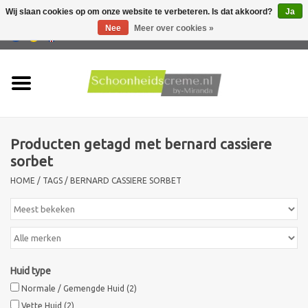
Wij slaan cookies op om onze website te verbeteren. Is dat akkoord?
Ja
Nee
Meer over cookies »
0 Artikelen - €0,00
Home
Huidtype
Producten getagd met bernard cassiere
Producten
sorbet
HOME
/
TAGS
/
BERNARD CASSIERE SORBET
Huidproblemen
Mannen verzorging
Acties
Huid type
Normale / Gemengde Huid
(2)
Nieuw !!
Vette Huid
(2)