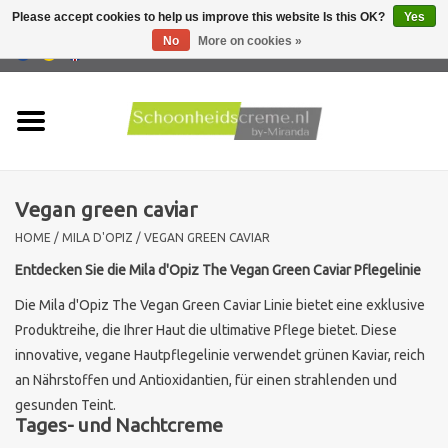
Please accept cookies to help us improve this website Is this OK?
Yes
No
More on cookies »
0 Items - €0,00
Home
Skin type
Vegan green caviar
Products
HOME
/
MILA D'OPIZ
/
VEGAN GREEN CAVIAR
Skin problems
Entdecken Sie die Mila d'Opiz The Vegan Green Caviar Pflegelinie
Die Mila d'Opiz The Vegan Green Caviar Linie bietet eine exklusive
Men care
Produktreihe, die Ihrer Haut die ultimative Pflege bietet. Diese
innovative, vegane Hautpflegelinie verwendet grünen Kaviar, reich
Actions
an Nährstoffen und Antioxidantien, für einen strahlenden und
gesunden Teint.
Tages- und Nachtcreme
New !!