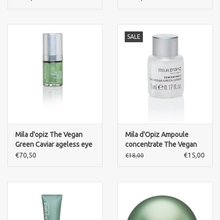
SALE
Mila d'opiz The Vegan
Mila d'Opiz Ampoule
Green Caviar ageless eye
concentrate The Vegan
cream
Green Caviar 5 ml
€70,50
€15,00
€18,00