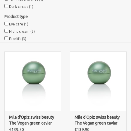
Dark circles
(1)
Product type
Eye care
(1)
Night cream
(2)
Facelift
(3)
Mila d'Opiz swiss beauty
Mila d'Opiz swiss beauty
The Vegan green caviar
The Vegan green caviar
day cream,
night cream
€139,50
€139,90