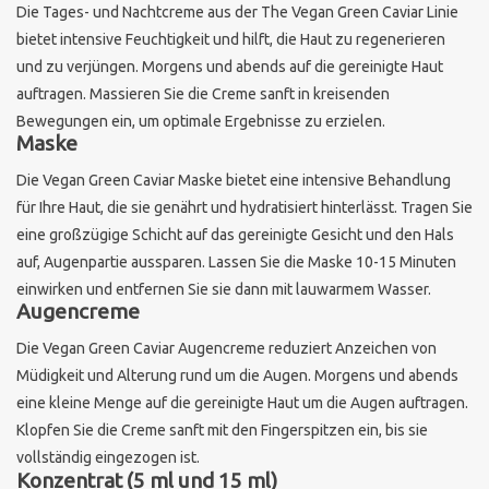
Die Tages- und Nachtcreme aus der The Vegan Green Caviar Linie
bietet intensive Feuchtigkeit und hilft, die Haut zu regenerieren
Sothys Paris
und zu verjüngen. Morgens und abends auf die gereinigte Haut
auftragen. Massieren Sie die Creme sanft in kreisenden
Mila d'Opiz
Bewegungen ein, um optimale Ergebnisse zu erzielen.
Maske
Bernard cassiere
Die Vegan Green Caviar Maske bietet eine intensive Behandlung
für Ihre Haut, die sie genährt und hydratisiert hinterlässt. Tragen Sie
Pascaud
eine großzügige Schicht auf das gereinigte Gesicht und den Hals
auf, Augenpartie aussparen. Lassen Sie die Maske 10-15 Minuten
Fusion Meso
einwirken und entfernen Sie sie dann mit lauwarmem Wasser.
Augencreme
Die Vegan Green Caviar Augencreme reduziert Anzeichen von
PCA SKINCARE
Müdigkeit und Alterung rund um die Augen. Morgens und abends
eine kleine Menge auf die gereinigte Haut um die Augen auftragen.
Ekseption Skincare
Klopfen Sie die Creme sanft mit den Fingerspitzen ein, bis sie
vollständig eingezogen ist.
Blog
Konzentrat (5 ml und 15 ml)