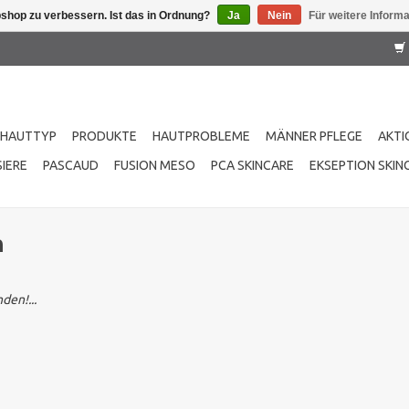
shop zu verbessern. Ist das in Ordnung?
Ja
Nein
Für weitere Inform
HAUTTYP
PRODUKTE
HAUTPROBLEME
MÄNNER PFLEGE
AKTI
IERE
PASCAUD
FUSION MESO
PCA SKINCARE
EKSEPTION SKIN
n
den!...