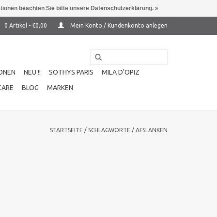
ationen beachten Sie bitte unsere Datenschutzerklärung. »
0 Artikel - €0,00
Mein Konto / Kundenkonto anlegen
ONEN
NEU !!
SOTHYS PARIS
MILA D'OPIZ
CARE
BLOG
MARKEN
STARTSEITE
/
SCHLAGWORTE
/
AFSLANKEN