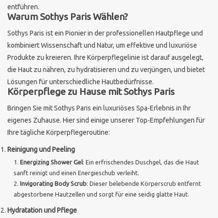
entführen.
Warum Sothys Paris Wählen?
Sothys Paris
Sothys Paris ist ein Pionier in der professionellen Hautpflege und
kombiniert Wissenschaft und Natur, um effektive und luxuriöse
Mila d'Opiz
Produkte zu kreieren. Ihre Körperpflegelinie ist darauf ausgelegt,
die Haut zu nähren, zu hydratisieren und zu verjüngen, und bietet
Bernard cassiere
Lösungen für unterschiedliche Hautbedürfnisse.
Körperpflege zu Hause mit Sothys Paris
Pascaud
Bringen Sie mit Sothys Paris ein luxuriöses Spa-Erlebnis in Ihr
eigenes Zuhause. Hier sind einige unserer Top-Empfehlungen für
Fusion Meso
Ihre tägliche Körperpflegeroutine:
Reinigung und Peeling
PCA SKINCARE
Energizing Shower Gel
: Ein erfrischendes Duschgel, das die Haut
sanft reinigt und einen Energieschub verleiht.
Ekseption Skincare
Invigorating Body Scrub
: Dieser belebende Körperscrub entfernt
abgestorbene Hautzellen und sorgt für eine seidig glatte Haut.
Hydratation und Pflege
Blog