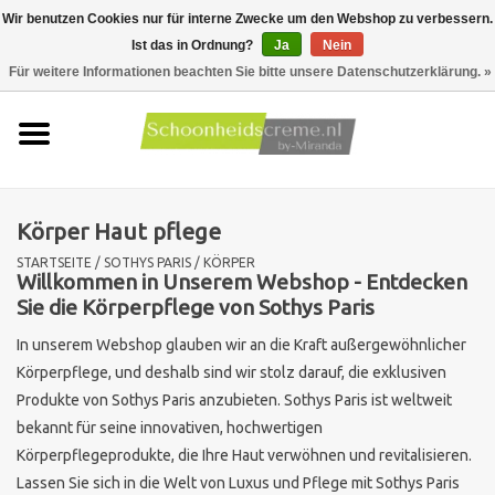
Wir benutzen Cookies nur für interne Zwecke um den Webshop zu verbessern.
Ist das in Ordnung?
Ja
Nein
0 Artikel - €0,00
Für weitere Informationen beachten Sie bitte unsere Datenschutzerklärung. »
Startseite
Hauttyp
Körper Haut pflege
Produkte
STARTSEITE
/
SOTHYS PARIS
/
KÖRPER
Willkommen in Unserem Webshop - Entdecken
Hautprobleme
Sie die Körperpflege von Sothys Paris
In unserem Webshop glauben wir an die Kraft außergewöhnlicher
Männer pflege
Körperpflege, und deshalb sind wir stolz darauf, die exklusiven
Produkte von Sothys Paris anzubieten. Sothys Paris ist weltweit
Aktionen
bekannt für seine innovativen, hochwertigen
Körperpflegeprodukte, die Ihre Haut verwöhnen und revitalisieren.
Neu !!
Lassen Sie sich in die Welt von Luxus und Pflege mit Sothys Paris