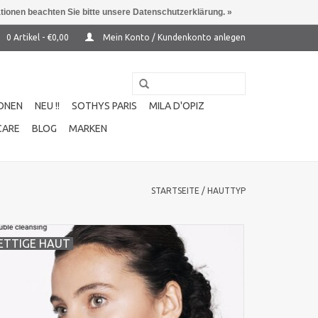
ationen beachten Sie bitte unsere Datenschutzerklärung. »
0 Artikel - €0,00
Mein Konto / Kundenkonto anlegen
ONEN
NEU !!
SOTHYS PARIS
MILA D'OPIZ
CARE
BLOG
MARKEN
STARTSEITE
/
HAUTTYP
ETTIGE HAUT