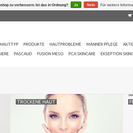
shop zu verbessern. Ist das in Ordnung?
Ja
Nein
Für weitere Inform
HAUTTYP
PRODUKTE
HAUTPROBLEME
MÄNNER PFLEGE
AKTI
IERE
PASCAUD
FUSION MESO
PCA SKINCARE
EKSEPTION SKIN
TROCKENE HAUT
F