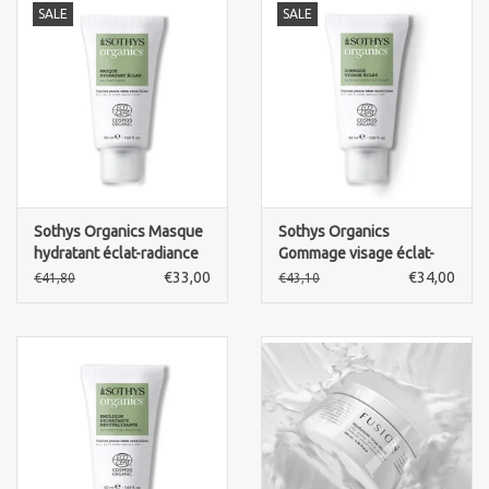
SALE
SALE
Marken
Sothys Organics Masque
Sothys Organics
hydratant éclat-radiance
Gommage visage éclat-
mask
skin radiance exfoliant
€33,00
€34,00
€41,80
€43,10