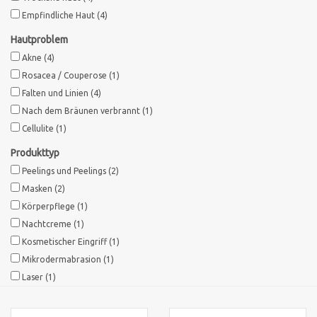
Empfindliche Haut
(4)
Sothys Paris
Hautproblem
Akne
(4)
Mila d'Opiz
Rosacea / Couperose
(1)
Falten und Linien
(4)
Bernard cassiere
Nach dem Bräunen verbrannt
(1)
Cellulite
(1)
Pascaud
Produkttyp
Peelings und Peelings
(2)
Fusion Meso
Masken
(2)
Körperpflege
(1)
Nachtcreme
(1)
PCA SKINCARE
Kosmetischer Eingriff
(1)
Mikrodermabrasion
(1)
Ekseption Skincare
Laser
(1)
Blog