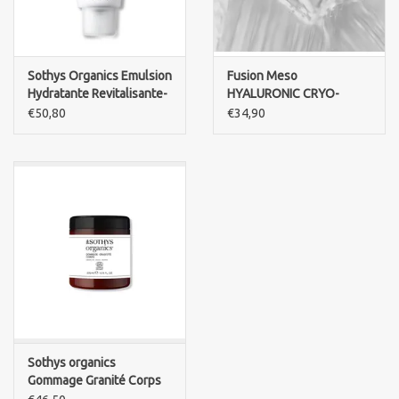
Sothys Organics Emulsion
Fusion Meso
Hydratante Revitalisante-
HYALURONIC CRYO-
revitalising emulsion
MASK
€50,80
€34,90
Sothys organics
Gommage Granité Corps