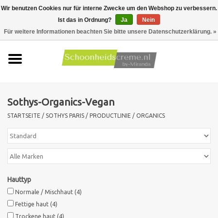
Wir benutzen Cookies nur für interne Zwecke um den Webshop zu verbessern.
Ist das in Ordnung?
Ja
Nein
0 Artikel - €0,00
Für weitere Informationen beachten Sie bitte unsere Datenschutzerklärung. »
Startseite
Hauttyp
Sothys-Organics-Vegan
Produkte
STARTSEITE
/
SOTHYS PARIS
/
PRODUCTLINIE
/
ORGANICS
Hautprobleme
Männer pflege
Hauttyp
Aktionen
Normale / Mischhaut
(4)
Fettige haut
(4)
Neu !!
Trockene haut
(4)