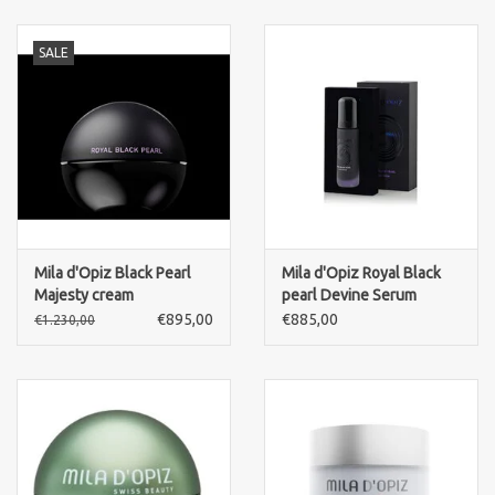
Marken
SALE
Mila d'Opiz Black Pearl
Mila d'Opiz Royal Black
Majesty cream
pearl Devine Serum
€895,00
€885,00
€1.230,00