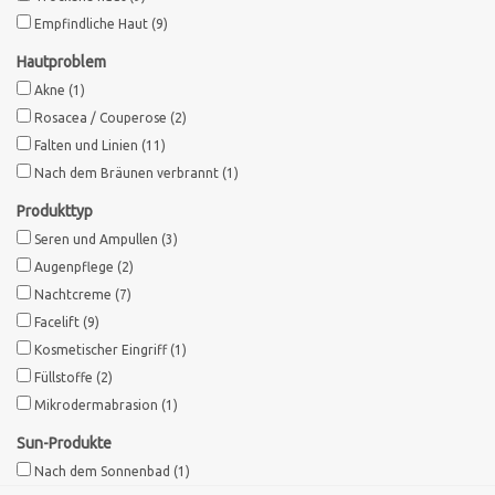
Empfindliche Haut
(9)
Sothys Paris
Hautproblem
Akne
(1)
Mila d'Opiz
Rosacea / Couperose
(2)
Falten und Linien
(11)
Bernard cassiere
Nach dem Bräunen verbrannt
(1)
Produkttyp
Pascaud
Seren und Ampullen
(3)
Augenpflege
(2)
Fusion Meso
Nachtcreme
(7)
Facelift
(9)
Kosmetischer Eingriff
(1)
PCA SKINCARE
Füllstoffe
(2)
Mikrodermabrasion
(1)
Ekseption Skincare
Sun-Produkte
Nach dem Sonnenbad
(1)
Blog