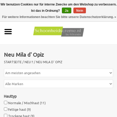
Wir benutzen Cookies nur für interne Zwecke um den Webshop zu verbessern.
Ist das in Ordnung?
Ja
Nein
0 Artikel - €0,00
Für weitere Informationen beachten Sie bitte unsere Datenschutzerklärung. »
Startseite
Hauttyp
Neu Mila d' Opiz
Produkte
STARTSEITE
/
NEU !!
/
NEU MILA D' OPIZ
Hautprobleme
Männer pflege
Hauttyp
Aktionen
Normale / Mischhaut
(11)
Fettige haut
(9)
Neu !!
Trockene haut
(9)