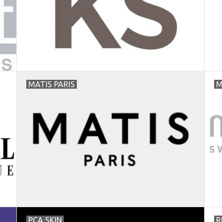
MATIS PARIS
M
PCA SKIN
R