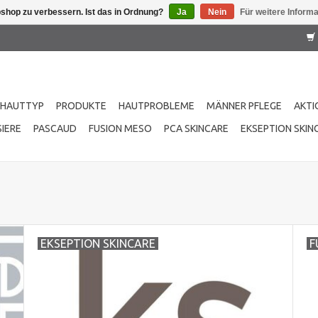
shop zu verbessern. Ist das in Ordnung?
Ja
Nein
Für weitere Inform
HAUTTYP
PRODUKTE
HAUTPROBLEME
MÄNNER PFLEGE
AKTI
IERE
PASCAUD
FUSION MESO
PCA SKINCARE
EKSEPTION SKIN
EKSEPTION SKINCARE
F