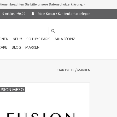
ationen beachten Sie bitte unsere Datenschutzerklärung. »
0 Artikel - €0,00
Mein Konto / Kundenkonto anlegen
ONEN
NEU !!
SOTHYS PARIS
MILA D'OPIZ
CARE
BLOG
MARKEN
STARTSEITE
/
MARKEN
USION MESO