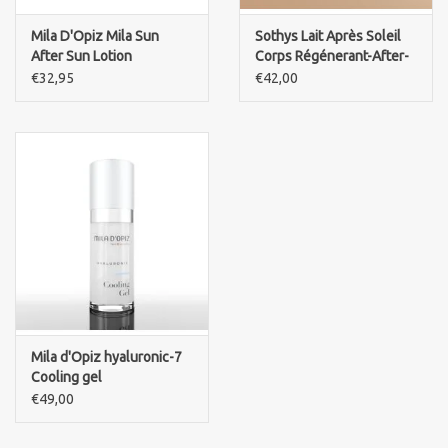
Mila D'Opiz Mila Sun
Sothys Lait Après Soleil
After Sun Lotion
Corps Régénerant-After-
sun milch-Körper
€32,95
€42,00
Mila d'Opiz hyaluronic-7
Cooling gel
€49,00