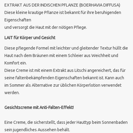
EXTRAKT AUS DER INDISCHEN PFLANZE (BOERHAVIA DIFFUSA)
Sothys Paris
Diese kleine krautige Pflanze ist bekannt für ihre beruhigenden
Eigenschaften
und versorgt die Haut mit der nötigen Pflege.
Mila d'Opiz
LAIT für Körper und Gesicht
Bernard cassiere
Diese pflegende Formel mit leichter und gleitender Textur hüllt die
Haut nach dem Bräunen mit einem Schleier aus Weichheit und
Pascaud
Komfort ein.
Diese Creme ist mit einem Extrakt aus Litschi angereichert, das für
seine faltenbekämpfenden Eigenschaften bekannt ist. Kann auch
Fusion Meso
im Sommer als Alternative zur üblichen Körperlotion verwendet
werden.
PCA SKINCARE
Gesichtscreme mit Anti-Falten-Effekt!
Ekseption Skincare
Eine Creme, die sicherstellt, dass jeder Hauttyp beim Sonnenbaden
Blog
sein jugendliches Aussehen behält.