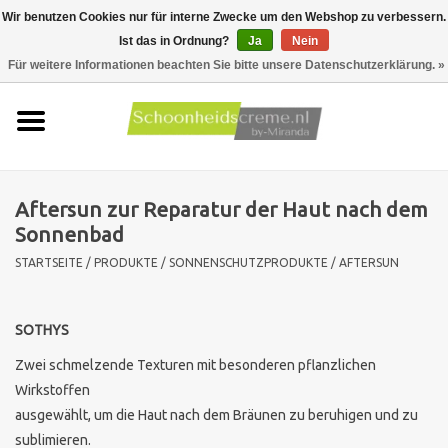
Wir benutzen Cookies nur für interne Zwecke um den Webshop zu verbessern.
Ist das in Ordnung?
Ja
Nein
0 Artikel - €0,00
Für weitere Informationen beachten Sie bitte unsere Datenschutzerklärung. »
Startseite
Hauttyp
Aftersun zur Reparatur der Haut nach dem
Produkte
Sonnenbad
STARTSEITE
/
PRODUKTE
/
SONNENSCHUTZPRODUKTE
/
AFTERSUN
Hautprobleme
Männer pflege
SOTHYS
Zwei schmelzende Texturen mit besonderen pflanzlichen
Aktionen
Wirkstoffen
ausgewählt, um die Haut nach dem Bräunen zu beruhigen und zu
Neu !!
sublimieren.