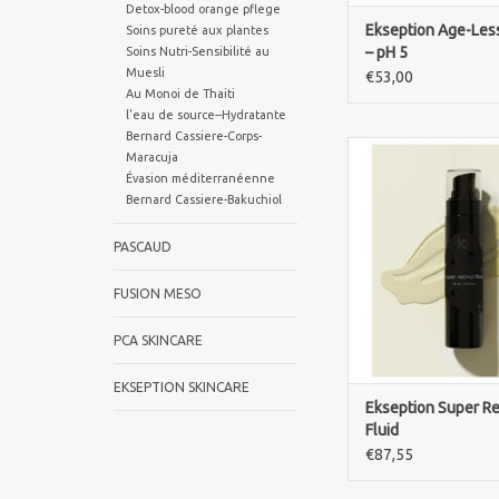
Detox-blood orange pflege
Ekseption Age-Les
Soins pureté aux plantes
– pH 5
Soins Nutri-Sensibilité au
Muesli
€53,00
Au Monoi de Thaiti
l'eau de source--Hydratante
Bernard Cassiere-Corps-
Ekseption Super Reti
Maracuja
reduziert Falten, ver
Évasion méditerranéenne
Hautstruktur und fö
Bernard Cassiere-Bakuchiol
Hauterneuerung für e
und jugendliches H
PASCAUD
ZUM WARENKORB HI
FUSION MESO
PCA SKINCARE
EKSEPTION SKINCARE
Ekseption Super Re
Fluid
€87,55