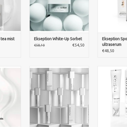
chender
einen strahlenden, ebenmäßigen
Te
 Hauttypen.
Teint sorgt.
ZUM WARENKO
NZUFÜGEN
ZUM WARENKORB HINZUFÜGEN
 tea mist
Ekseption White-Up Sorbet
Ekseption Spo
ultraserum
€54,50
€58,10
€48,50
ocoon pH 5
FUSION MESO RETINOL 1.0
Fusion Meso Ey
re, spendet
SERUM mit 1 % Retinol reduziert
Feuchtigkei
keit und
Falten, verfeinert Poren und
Augenpartie 
en der
verbessert die Hautstruktur für
sichtbar S
r eine
ein glattes und jugendliches
Augenringe un
chmeidige
Hautbild.
ZUM WARENKO
ZUM WARENKORB HINZUFÜGEN
NZUFÜGEN