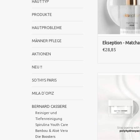
HAUTTYP
Toner oder erfris
Gesichtsspray für alle
PRODUKTE
ZUM WARENKORB HI
HAUTPROBLEME
MÄNNER PFLEGE
Ekseption - Matcha
€28,85
AKTIONEN
NEU !!
Ekseption Age-Less C
SOTHYS PARIS
stärkt die Hautbarrie
intensive Feuchtig
MILA D'OPIZ
reduziert Zeich
Hautalterung. Fü
BERNARD CASSIERE
geschützte und ges
Reiniger und
Haut.
Tiefenreinigung
ZUM WARENKORB HI
Spirulina Youth Care
Bambou & Aloë Vera
Die Boosters