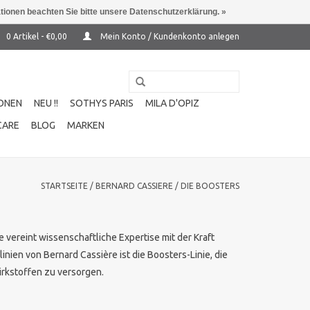
ationen beachten Sie bitte unsere Datenschutzerklärung. »
0 Artikel - €0,00
Mein Konto / Kundenkonto anlegen
ONEN
NEU !!
SOTHYS PARIS
MILA D'OPIZ
CARE
BLOG
MARKEN
STARTSEITE
/
BERNARD CASSIERE
/
DIE BOOSTERS
 vereint wissenschaftliche Expertise mit der Kraft
ien von Bernard Cassière ist die Boosters-Linie, die
irkstoffen zu versorgen.