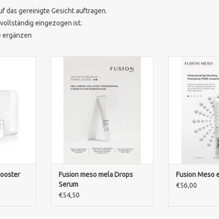
f das gereinigte Gesicht auftragen.
vollständig eingezogen ist.
ge ergänzen
ster Cream
Fusion Meso Mela Drops Serum
Intensiv re
siv
reduziert Pigmentflecken,
Augenseru
nde Anti-
Melasma und Hautverfärbungen
Exosomen un
aut strafft,
für einen ebenmäßigen Teint
Hydratation, Re
ützt. Die
Linien und E
ZUM WARENKORB HINZUFÜGEN
säure und
Augen
 glatteres,
ZUM WARENKO
endlicheres
NZUFÜGEN
Booster
Fusion meso mela Drops
Fusion Meso 
Serum
€56,00
€54,50