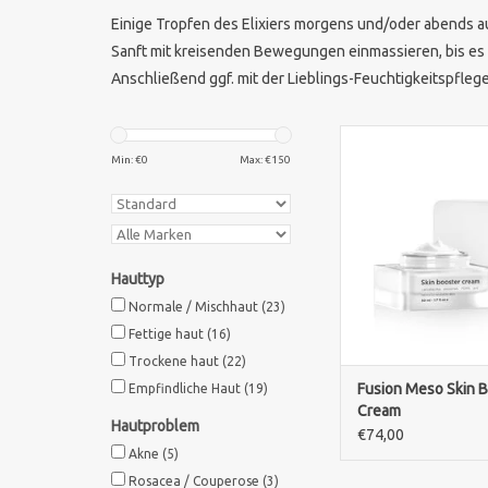
Einige Tropfen des Elixiers morgens und/oder abends au
Sanft mit kreisenden Bewegungen einmassieren, bis es 
Anschließend ggf. mit der Lieblings-Feuchtigkeitspfle
Fusion Meso Skin Boo
ist eine inten
Min: €
0
Max: €
150
feuchtigkeitsspende
Aging-Creme, die die H
aufpolstert und sch
Formel mit Hyaluron
Peptiden sorgt für ein
Hauttyp
strahlenderes und jug
Normale / Mischhaut
(23)
Hautbild.
Fettige haut
(16)
ZUM WARENKORB HI
Trockene haut
(22)
Fusion Meso Skin 
Empfindliche Haut
(19)
Cream
Hautproblem
€74,00
Akne
(5)
Rosacea / Couperose
(3)