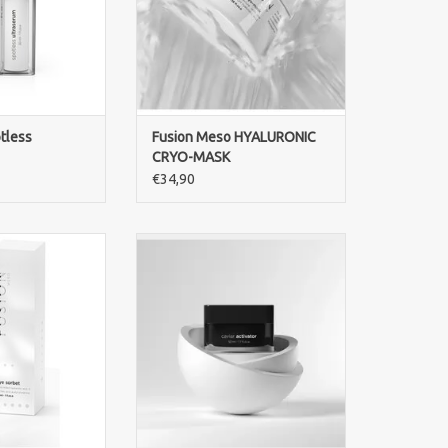
int.
strahlendes Hautbild.
RB HINZUFÜGEN
ZUM WARENKORB HINZUFÜGEN
tless
Fusion Meso HYALURONIC
CRYO-MASK
€34,90
e Sorbet spendet
Ekseption Caviar Activator mit
t, kühlt die
Kaviarextrakt verbessert die
und reduziert
Hautfestigkeit, nährt intensiv und
chwellungen,
reduziert sichtbare Zeichen der
d feine Linien.
Hautalterung.
RB HINZUFÜGEN
ZUM WARENKORB HINZUFÜGEN