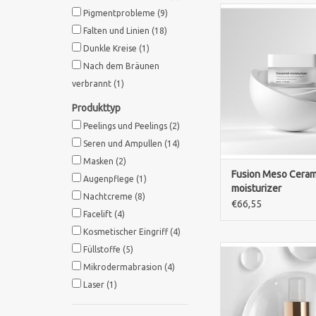
Fusion Meso Ceramid 
Pigmentprobleme
(9)
50ml spendet int
Falten und Linien
(18)
Feuchtigkeit, stä
Dunkle Kreise
(1)
Hautbarriere und sc
Nach dem Bräunen
Haut vor Austro
verbrannt
(1)
ZUM WARENKORB HI
Produkttyp
Peelings und Peelings
(2)
Seren und Ampullen
(14)
Masken
(2)
Fusion Meso Ceram
Augenpflege
(1)
moisturizer
Nachtcreme
(8)
€66,55
Facelift
(4)
Kosmetischer Eingriff
(4)
Ekseption Matcha Te
Füllstoffe
(5)
ml ist ein alkoho
Mikrodermabrasion
(4)
Gesichtsspray mit
Laser
(1)
Extrakt, das die Haut h
beruhigt und erfrischt