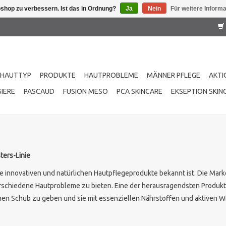
shop zu verbessern. Ist das in Ordnung?
Ja
Nein
Für weitere Inform
HAUTTYP
PRODUKTE
HAUTPROBLEME
MÄNNER PFLEGE
AKTI
IERE
PASCAUD
FUSION MESO
PCA SKINCARE
EKSEPTION SKIN
ters-Linie
re innovativen und natürlichen Hautpflegeprodukte bekannt ist. Die Marke
rschiedene Hautprobleme zu bieten. Eine der herausragendsten Produktlin
chen Schub zu geben und sie mit essenziellen Nährstoffen und aktiven W