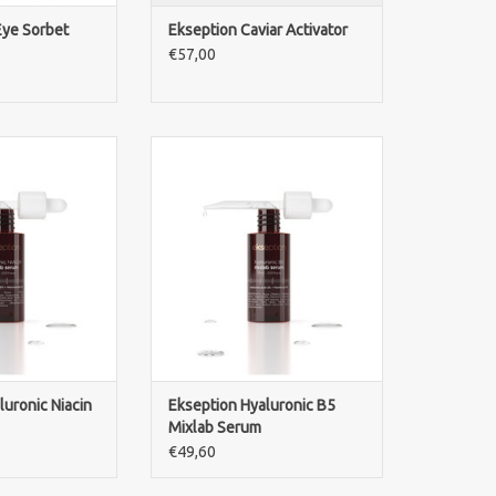
Eye Sorbet
Ekseption Caviar Activator
€57,00
luronic Niacin
Ekseption Hyaluronic B5 Serum
pendet intensive
mit Hyaluronsäure und Panthenol
 verfeinert das
beruhigt Rötungen, spendet
sorgt für einen
intensive Feuchtigkeit und pflegt
enmäßigen Teint.
empfindliche Haut.
RB HINZUFÜGEN
ZUM WARENKORB HINZUFÜGEN
luronic Niacin
Ekseption Hyaluronic B5
Mixlab Serum
€49,60