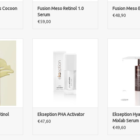
s Cocoon
Fusion Meso Retinol 1.0
Fusion Meso 
Serum
€48,90
€59,00
nol Fluid
Ekseption PHA Activator
Ekseption Hya
bessert die
hydratisiert, erneuert und
Mixlab Serum s
rdert die
verfeinert die Haut auf sanfte
Feuchtigkeit,
in glattes
Weise. Ideal für empfindliche
Hautbild und 
autbild.
Haut und zur Vorbereitung auf
strahlenden, eb
Peelings.
NZUFÜGEN
ZUM WARENKO
ZUM WARENKORB HINZUFÜGEN
tinol
Ekseption PHA Activator
Ekseption Hya
Mixlab Serum
€47,60
€49,60