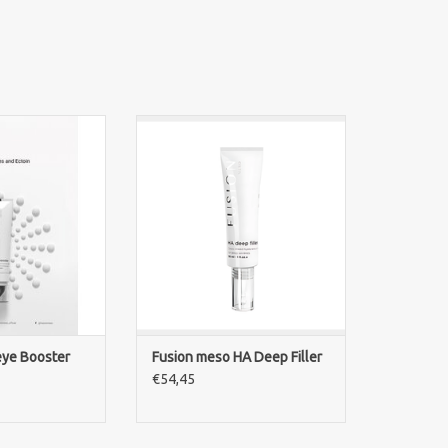
generierendes
Fusion meso HA Deep Filler.
m mit PDRN,
Cross-linked hyaluronic acid
d Ectoin zur
against deep wrinkles 30m Serum,
duzierung feiner
wie es in Hautfüllern verwendet
rfrischung der
wird. Hilft, in wenigen
partie.
Anwendungen das Aussehen
tiefer Falten zu reduzieren.
RB HINZUFÜGEN
Morgens und abends auftragen.
ZUM WARENKORB HINZUFÜGEN
eye Booster
Fusion meso HA Deep Filler
€54,45