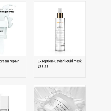
Ice Cream Repair
Die Ekseption Caviar Liquid Mask
iv regenerierende
ist eine luxuriöse Anti-Aging
 Creme, die die
Spraymaske, die die Haut
hydratisiert und
hydratisiert, strafft und
neration nach
revitalisiert.
er intensiven
ZUM WARENKORB HINZUFÜGEN
 unterstützt.
RB HINZUFÜGEN
cream repair
Ekseption-Caviar liquid mask
€33,85
ss Ultraserum ist
Die Fusion Meso HYALURONIC
es Serum gegen
CRYO-MASK 100ml spendet
lecken und
intensive Feuchtigkeit, kühlt die
iten für einen
Haut und reduziert Anzeichen
nd strahlenden
von Müdigkeit für ein frisches und