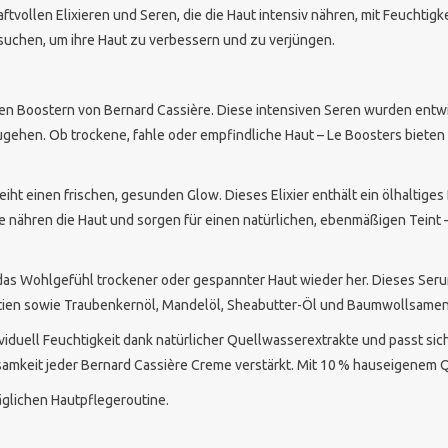
tvollen Elixieren und Seren, die die Haut intensiv nähren, mit Feuchtigk
g suchen, um ihre Haut zu verbessern und zu verjüngen.
den Boostern von Bernard Cassière. Diese intensiven Seren wurden entwic
ugehen. Ob trockene, fahle oder empfindliche Haut – Le Boosters bieten 
iht einen frischen, gesunden Glow. Dieses Elixier enthält ein ölhaltiges 
ffe nähren die Haut und sorgen für einen natürlichen, ebenmäßigen Tein
 das Wohlgefühl trockener oder gespannter Haut wieder her. Dieses Seru
ntien sowie Traubenkernöl, Mandelöl, Sheabutter-Öl und Baumwollsamen
iduell Feuchtigkeit dank natürlicher Quellwasserextrakte und passt sich
rksamkeit jeder Bernard Cassière Creme verstärkt. Mit 10 % hauseigenem Q
täglichen Hautpflegeroutine.