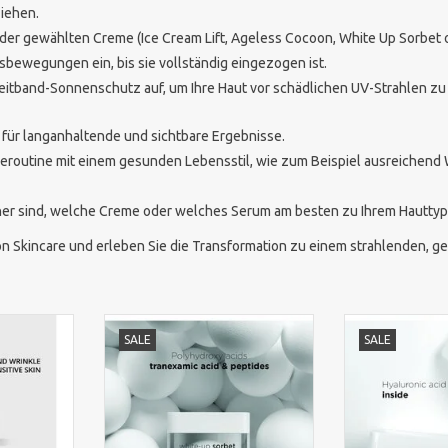
ziehen.
der gewählten Creme (Ice Cream Lift, Ageless Cocoon, White Up Sorbet od
sbewegungen ein, bis sie vollständig eingezogen ist.
reitband-Sonnenschutz auf, um Ihre Haut vor schädlichen UV-Strahlen zu
 für langanhaltende und sichtbare Ergebnisse.
egeroutine mit einem gesunden Lebensstil, wie zum Beispiel ausreichen
her sind, welche Creme oder welches Serum am besten zu Ihrem Hauttyp p
on Skincare und erleben Sie die Transformation zu einem strahlenden, ge
ft ist eine
Ekseption White-Up Sorbet ist
Leichte Feucht
SALE
SALE
me, die die
eine aufhellende und
Milchsäure für
ert, strafft
feuchtigkeitsspendende
glatte und stra
en lässt.
Gesichtscreme, die
alle Hautty
Pigmentflecken reduziert und für
NZUFÜGEN
ZUM WARENKO
einen strahlenden, ebenmäßigen
Teint sorgt.