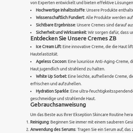
von Experten entwickelt und bieten effektive Lösungen 
Hochwertige Inhaltsstoffe
: Unsere Produkte enthalt
Wissenschaftlich Fundiert
: Alle Produkte werden au
Sichtbare Ergebnisse
: Unsere Cremes sind darauf au
Sicherheit und Wirksamkeit
: Wir sorgen dafür, dass 
Entdecken Sie Unsere Cremes ZB
Ice Cream Lift
: Eine innovative Creme, die die Haut l
Hautelastizität.
Ageless Cocoon
: Eine luxuriöse Anti-Aging-Creme, d
Haut jugendlich und strahlend zu halten.
White Up Sorbet
: Eine leichte, aufhellende Creme, d
erfrischen und aufzuhellen.
Hydration Sparkle
: Eine ultra-feuchtigkeitsspenden
geschmeidige und strahlende Haut.
Gebrauchsanweisung
Um das Beste aus Ihrer Ekseption Skincare Routine hera
Reinigung
: Beginnen Sie immer mit einem sauberen Ges
Anwendung des Serums
: Tragen Sie ein Serum auf, da