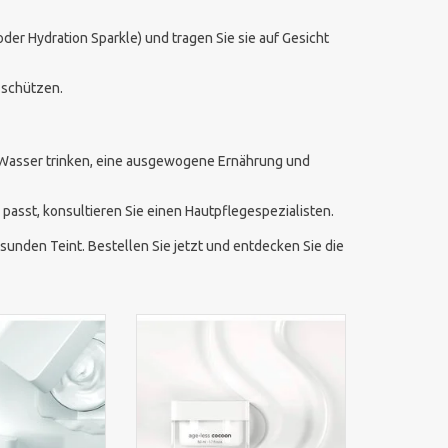
er Hydration Sparkle) und tragen Sie sie auf Gesicht
 schützen.
d Wasser trinken, eine ausgewogene Ernährung und
asst, konsultieren Sie einen Hautpflegespezialisten.
sunden Teint. Bestellen Sie jetzt und entdecken Sie die
igkeitscreme mit
Ekseption Age-Less Cocoon pH 5
 hydratisierte,
stärkt die Hautbarriere, spendet
hlende Haut. Für
intensive Feuchtigkeit und
pen geeignet.
reduziert Zeichen der
Hautalterung. Für eine
RB HINZUFÜGEN
geschützte und geschmeidige
Haut.