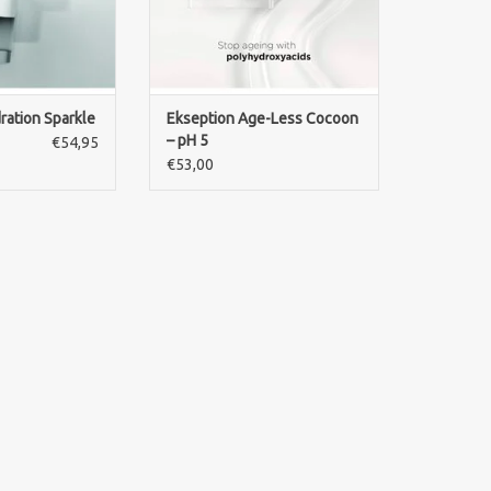
ZUM WARENKORB HINZUFÜGEN
ration Sparkle
Ekseption Age-Less Cocoon
– pH 5
€54,95
€53,00