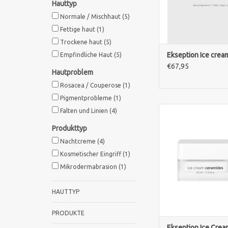
Hauttyp
Normale / Mischhaut
(5)
Fettige haut
(1)
Trockene haut
(5)
Ekseption Ice cream 
Empfindliche Haut
(5)
€67,95
Hautproblem
Rosacea / Couperose
(1)
Pigmentprobleme
(1)
Ekseption Ice Cream
Falten und Linien
(4)
beruhigt empfindlich
Produkttyp
spendet reifer Haut 
Feuchtigkeit. Ce
Nachtcreme
(4)
unterstützen die Ha
Kosmetischer Eingriff
(1)
und sorgen für langa
Mikrodermabrasion
(1)
Komfort.
ZUM WARENKORB HI
HAUTTYP
PRODUKTE
Ekseption Ice Crea