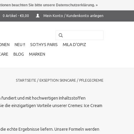
ationen beachten Sie bitte unsere Datenschutzerklärung. »
0 Artikel - €0,00
Mein Konto / Kundenkonto anlegen
ONEN
NEU !!
SOTHYS PARIS
MILA D'OPIZ
CARE
BLOG
MARKEN
STARTSEITE
/
EKSEPTION SKINCARE
/
PFLEGECREME
 fundiert und mit hochwertigen Inhaltsstoffen
e die einzigartigen Vorteile unserer Cremes: Ice Cream
, die echte Ergebnisse liefern. Unsere Formeln werden