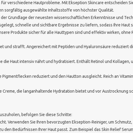
für verschiedene Hautprobleme. Mit Ekseption Skincare entscheiden Sie 
en sorgfältig ausgewählte Inhaltsstoffe von höchster Qualität.
f der Grundlage der neuesten wissenschaftlichen Erkenntnisse und Tech
sgelegt, schnelle und sichtbare Ergebnisse zu liefern, sodass Ihre Haut 
unsere Produkte sicher für alle Hauttypen sind und effektiv wirken, ohn
iftet und strafft. Angereichert mit Peptiden und Hyaluronsäure reduziert 
ie die Haut intensiv nährt und hydratisiert. Enthält Retinol und Kollage
ie Pigmentflecken reduziert und den Hautton ausgleicht. Reich an Vitamin
de Creme, die langanhaltende Hydratation bietet und vor Austrocknung s
uszuholen, befolgen Sie diese Schritte:
icht. Verwenden Sie Ihren bevorzugten Ekseption-Reiniger, um Schmutz,
s zu den Bedürfnissen Ihrer Haut passt. Zum Beispiel das Skin Relief Se