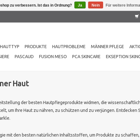
shop zu verbessern. Ist das in Ordnung?
Ja
Nein
Für weitere Inform
HAUTTYP
PRODUKTE
HAUTPROBLEME
MÄNNER PFLEGE
AKTI
IERE
PASCAUD
FUSION MESO
PCA SKINCARE
EKSEPTION SKIN
ner Haut
eitstellung der besten Hautpflegeprodukte widmen, die wissenschaftlich
elt, um Ihre Haut zu nähren, zu schützen und zu verjüngen. Entdecken Si
arkle.
ogie mit den besten natürlichen Inhaltsstoffen, um Produkte zu schaffen