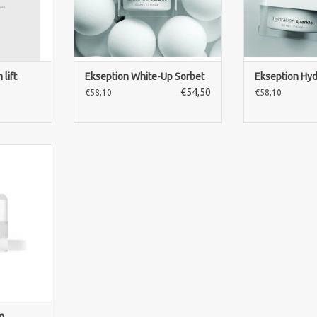
ZUM WARENKORB HINZUFÜGEN
lift
Ekseption White-Up Sorbet
Ekseption Hyd
€54,50
€58,10
€58,10
 Ceramides
e Haut und
intensive
ramide
utbarriere
nhaltenden
NZUFÜGEN
m