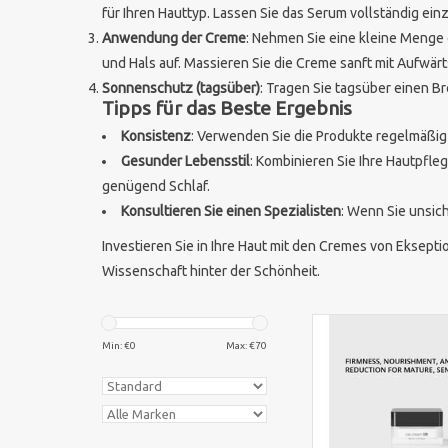
für Ihren Hauttyp. Lassen Sie das Serum vollständig ein
Anwendung der Creme
: Nehmen Sie eine kleine Menge 
und Hals auf. Massieren Sie die Creme sanft mit Aufwärt
Sonnenschutz (tagsüber)
: Tragen Sie tagsüber einen B
Tipps für das Beste Ergebnis
Konsistenz
: Verwenden Sie die Produkte regelmäßig
Gesunder Lebensstil
: Kombinieren Sie Ihre Hautpfl
genügend Schlaf.
Konsultieren Sie einen Spezialisten
: Wenn Sie unsic
Investieren Sie in Ihre Haut mit den Cremes von Eksepti
Wissenschaft hinter der Schönheit.
Ekseption Ice Cream Li
luxuriöse Lifting-Cre
Min: €
0
Max: €
70
Haut intensiv hydratisi
und glatter erschein
ZUM WARENKORB HI