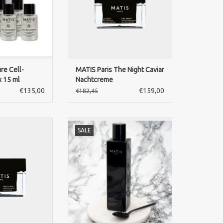
 Haut, schützt vor
Nacht – für ein geschmeidiges
en und verleiht
Hautgefühl und einen
n, jugendlichen
strahlenden Teint am Morgen
int.
ZUM WARENKORB HINZUFÜGEN
RB HINZUFÜGEN
re Cell-
MATIS Paris The Night Caviar
x 15 ml
Nachtcreme
€135,00
€159,00
€182,45
TIS Peeling mit
Luxuriöse MATIS Gesichtslotion
SALE
ver und Enzymen.
mit französischem Kaviar,
bgestorbene
Meerwasser und Grünalgen.
sorgt für glatte,
Spendet Feuchtigkeit, verfeinert
e Haut.
und pflegt die Haut.
RB HINZUFÜGEN
ZUM WARENKORB HINZUFÜGEN