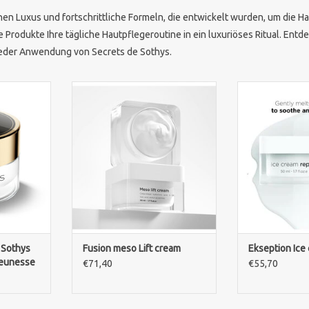
ichen Luxus und fortschrittliche Formeln, die entwickelt wurden, um die
 Produkte Ihre tägliche Hautpflegeroutine in ein luxuriöses Ritual. Entde
 jeder Anwendung von Secrets de Sothys.
iöse Anti-
Fusion Meso Lift Cream hilft die
Die Ekseption 
hys Secrets
Haut sichtbar zu straffen, zu
ist eine intens
Intensive
liften und intensiv mit
und pflegende
jüngung in
Feuchtigkeit zu versorgen.
Haut beruhigt, 
ml Creme.
die Hautrege
ZUM WARENKORB HINZUFÜGEN
Peelings od
NZUFÜGEN
Behandlungen
ZUM WARENKO
 Sothys
Fusion meso Lift cream
Ekseption Ice 
Jeunesse
€71,40
€55,70