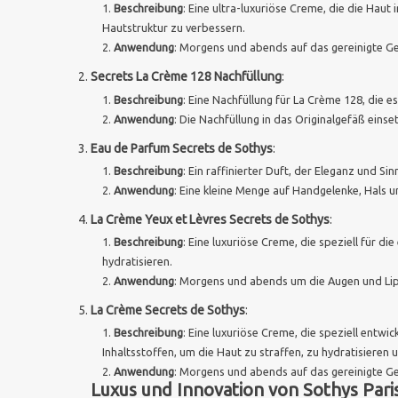
Beschreibung
: Eine ultra-luxuriöse Creme, die die Haut
Hautstruktur zu verbessern.
Anwendung
: Morgens und abends auf das gereinigte Ges
Secrets La Crème 128 Nachfüllung
:
Beschreibung
: Eine Nachfüllung für La Crème 128, die 
Anwendung
: Die Nachfüllung in das Originalgefäß ein
Eau de Parfum Secrets de Sothys
:
Beschreibung
: Ein raffinierter Duft, der Eleganz und S
Anwendung
: Eine kleine Menge auf Handgelenke, Hals 
La Crème Yeux et Lèvres Secrets de Sothys
:
Beschreibung
: Eine luxuriöse Creme, die speziell für 
hydratisieren.
Anwendung
: Morgens und abends um die Augen und Lipp
La Crème Secrets de Sothys
:
Beschreibung
: Eine luxuriöse Creme, die speziell entwi
Inhaltsstoffen, um die Haut zu straffen, zu hydratisieren 
Anwendung
: Morgens und abends auf das gereinigte Ges
Luxus und Innovation von Sothys Pari