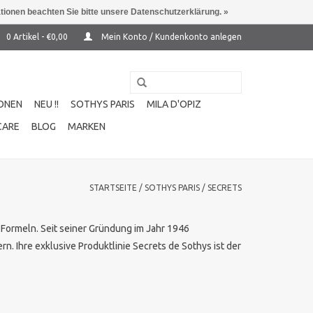
ationen beachten Sie bitte unsere Datenschutzerklärung. »
0 Artikel - €0,00
Mein Konto / Kundenkonto anlegen
ONEN
NEU !!
SOTHYS PARIS
MILA D'OPIZ
CARE
BLOG
MARKEN
STARTSEITE
/
SOTHYS PARIS
/
SECRETS
n Formeln. Seit seiner Gründung im Jahr 1946
rn. Ihre exklusive Produktlinie Secrets de Sothys ist der