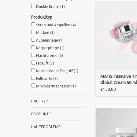
MATIS Time-Global Cre
Dunkle Kreise
(1)
luxuriöse, nährende 
Produkttyp
Creme mit zwei sanft
ähnlichen Wirkst
Seren und Ampullen
(4)
Niacinamid und Spila
Masken
(1)
mildert sichtbar Fa
Augenpflege
(1)
Pigmentflecken und
Körperpflege
(1)
Festigkeit, Komf
Ausstrahlun
Nachtcreme
(6)
Facelift
(7)
ZUM WARENKORB HI
Kosmetischer Eingriff
(1)
MATIS Intensive Ti
Füllstoffe
(7)
Global Cream 50 ml
Mikrodermabrasion
(1)
€150,00
HAUTTYP
Fusion Meso Ceramid 
PRODUKTE
50ml spendet int
Feuchtigkeit, stä
HAUTPROBLEME
Hautbarriere und sc
Haut vor Austro