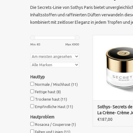
Die Secrets-Linie von Sothys Paris bietet unvergleichl
Inhaltsstoffen und raffinierten Düften verwandeln diese
kombiniert mit zeitloser Eleganz in jedem Tropfen und
Erleben Sie die luxur
Aging-Pflege von Sot
Min: €
0
Max: €
900
La Crème Premium. 
Feuchtigkeit und Ver
einer exklusiven 50
ZUM WARENKORB HI
Hauttyp
Normale / Mischhaut
(11)
Fettige haut
(8)
Trockene haut
(11)
Sothys- Secrets de
Empfindliche Haut
(11)
La Crème- Crème 
Hautproblem
premium
€187,00
Rosacea / Couperose
(1)
Falten und Linien
(11)