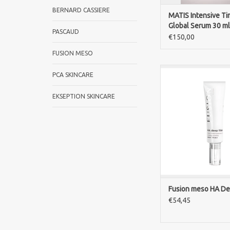
BERNARD CASSIERE
MATIS Intensive Ti
Global Serum 30 ml
PASCAUD
€150,00
FUSION MESO
Fusion meso HA Dee
PCA SKINCARE
Cross-linked hyalur
against deep wrinkles
EKSEPTION SKINCARE
wie es in Hautfüller
wird. Hilft, in w
Anwendungen das 
tiefer Falten zu re
Morgens und abends 
ZUM WARENKORB HI
Fusion meso HA Dee
€54,45