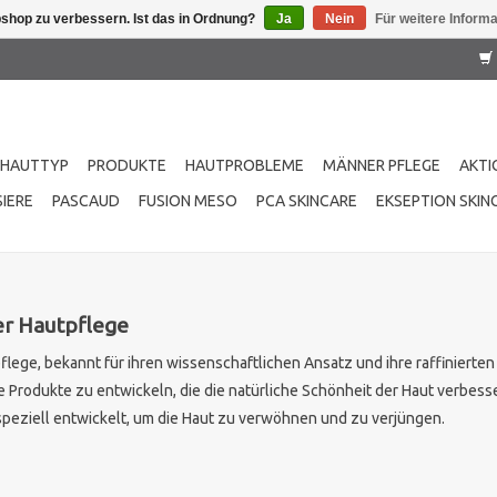
shop zu verbessern. Ist das in Ordnung?
Ja
Nein
Für weitere Inform
HAUTTYP
PRODUKTE
HAUTPROBLEME
MÄNNER PFLEGE
AKTI
IERE
PASCAUD
FUSION MESO
PCA SKINCARE
EKSEPTION SKIN
der Hautpflege
flege, bekannt für ihren wissenschaftlichen Ansatz und ihre raffinierte
e Produkte zu entwickeln, die die natürliche Schönheit der Haut verbesse
speziell entwickelt, um die Haut zu verwöhnen und zu verjüngen.