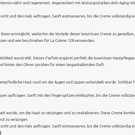
 intensiv nährt und regeneriert. Angereichert mit leistungsstarken Anti-Aging-W
icht und den Hals auftragen. Sanft einmassieren, bis die Creme vollständig ei
es Ihnen ermöglicht, weiterhin die Vorteile dieser luxuriösen Creme zu genieße
setzen und wie beschrieben für La Crème 128 verwenden.
innlichkeit ausstrahlt. Dieses Parfum ergänzt perfekt die luxuriösen Hautpflege
und hinter den Ohren sprühen für einen langanhaltenden Duft.
die empfindliche Haut rund um die Augen und Lippen entwickelt wurde. Sichtbar 
en auftragen. Sanft mit den Fingerspitzen einklopfen, bis die Creme vollständ
ckelt wurde, um die Haut zu verjüngen und zu revitalisieren. Diese Creme kombi
und zu verjüngen.
icht und den Hals auftragen. Sanft einmassieren, bis die Creme vollständig ei
s