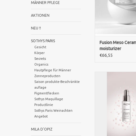
MÄNNER PFLEGE
ZUM WARENKORB HI
AKTIONEN
NEU !!
SOTHYS PARIS
Fusion Meso Ceram
Gesicht
moisturizer
Körper
€66,55
Secrets
Organics
Hautpflege für Männer
MATIS Time-Global Se
Zonneproducten
luxuriöses Anti-Agin
Saison produkte-Beschränkte
Tausenden Mikroper
auflage
sanften Retinol-ä
Pigmentflecken
Wirkstoffen, Spila
Sothys Maquillage
Productlinie
Kängurublume. Es mil
Sothys Paris Weinachten
und verleiht der H
Angebot
Festigkeit, Dich
Ausstrahlun
MILA D'OPIZ
ZUM WARENKORB HI