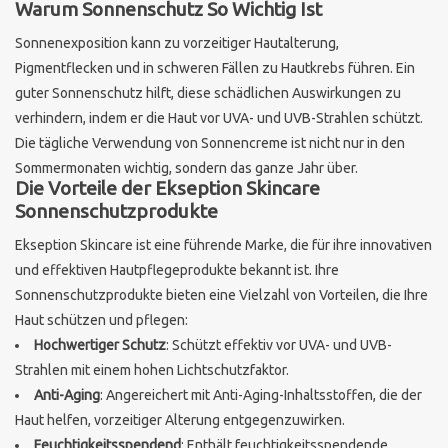
Warum Sonnenschutz So Wichtig Ist
Sothys Paris
Sonnenexposition kann zu vorzeitiger Hautalterung,
Pigmentflecken und in schweren Fällen zu Hautkrebs führen. Ein
guter Sonnenschutz hilft, diese schädlichen Auswirkungen zu
Mila d'Opiz
verhindern, indem er die Haut vor UVA- und UVB-Strahlen schützt.
Die tägliche Verwendung von Sonnencreme ist nicht nur in den
Bernard cassiere
Sommermonaten wichtig, sondern das ganze Jahr über.
Die Vorteile der Ekseption Skincare
Sonnenschutzprodukte
Pascaud
Ekseption Skincare ist eine führende Marke, die für ihre innovativen
Fusion Meso
und effektiven Hautpflegeprodukte bekannt ist. Ihre
Sonnenschutzprodukte bieten eine Vielzahl von Vorteilen, die Ihre
Haut schützen und pflegen:
PCA SKINCARE
Hochwertiger Schutz
: Schützt effektiv vor UVA- und UVB-
Strahlen mit einem hohen Lichtschutzfaktor.
Ekseption Skincare
Anti-Aging
: Angereichert mit Anti-Aging-Inhaltsstoffen, die der
Haut helfen, vorzeitiger Alterung entgegenzuwirken.
Blog
Feuchtigkeitsspendend
: Enthält feuchtigkeitsspendende