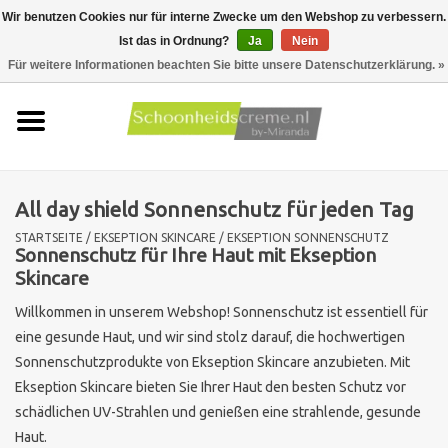
Wir benutzen Cookies nur für interne Zwecke um den Webshop zu verbessern.
Ist das in Ordnung?
Ja
Nein
0 Artikel - €0,00
Für weitere Informationen beachten Sie bitte unsere Datenschutzerklärung. »
Startseite
Hauttyp
All day shield Sonnenschutz für jeden Tag
Produkte
STARTSEITE
/
EKSEPTION SKINCARE
/
EKSEPTION SONNENSCHUTZ
Sonnenschutz für Ihre Haut mit Ekseption
Hautprobleme
Skincare
Willkommen in unserem Webshop! Sonnenschutz ist essentiell für
Männer pflege
eine gesunde Haut, und wir sind stolz darauf, die hochwertigen
Sonnenschutzprodukte von Ekseption Skincare anzubieten. Mit
Aktionen
Ekseption Skincare bieten Sie Ihrer Haut den besten Schutz vor
schädlichen UV-Strahlen und genießen eine strahlende, gesunde
Neu !!
Haut.