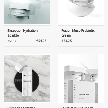
Ekseption Hydration
Fusion Meso Probiotix
Sparkle
cream
€54,95
€53,25
€58,10