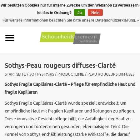
Wir benutzen Cookies nur für interne Zwecke um den Webshop zu verbessern.
Ist das in Ordnung?
Ja
Nein
0 Artikel - €0,00
Für weitere Informationen beachten Sie bitte unsere Datenschutzerklärung. »
Startseite
Hauttyp
Sothys-Peau rougeurs diffuses-Clarté
Produkte
STARTSEITE
/
SOTHYS PARIS
/
PRODUCTLINIE
/
PEAU ROUGEURS DIFFUSES
Hautprobleme
Sothys Fragile Capillaires-Clarté – Pflege für empfindliche Haut und
fragile Kapillaren
Männer pflege
Sothys Fragile Capillaires-Clarté wurde speziell entwickelt, um
empfindliche Haut mit fragilen Kapillaren und Rötungen zu pflegen.
Aktionen
Diese innovative Gesichtspflege hilft, die Anfälligkeit der Haut zu
verringern und fördert einen gesunden, ebenmäßigen Teint. Die
Formel von Sothys enthält leistungsstarke Wirkstoffe, die darauf
Neu !!