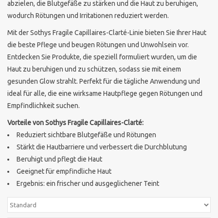
abzielen, die Blutgefäße zu stärken und die Haut zu beruhigen,
wodurch Rötungen und Irritationen reduziert werden.
Sothys Paris
Mit der Sothys Fragile Capillaires-Clarté-Linie bieten Sie Ihrer Haut
die beste Pflege und beugen Rötungen und Unwohlsein vor.
Mila d'Opiz
Entdecken Sie Produkte, die speziell formuliert wurden, um die
Haut zu beruhigen und zu schützen, sodass sie mit einem
Bernard cassiere
gesunden Glow strahlt. Perfekt für die tägliche Anwendung und
ideal für alle, die eine wirksame Hautpflege gegen Rötungen und
Pascaud
Empfindlichkeit suchen.
Vorteile von Sothys Fragile Capillaires-Clarté:
Fusion Meso
Reduziert sichtbare Blutgefäße und Rötungen
Stärkt die Hautbarriere und verbessert die Durchblutung
PCA SKINCARE
Beruhigt und pflegt die Haut
Geeignet für empfindliche Haut
Ergebnis: ein frischer und ausgeglichener Teint
Ekseption Skincare
Blog