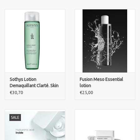
Sothys Lotion
Fusion Meso Essential
Demaquillant Clarté. Skin
lotion
with fragile cappilaires
€30,70
€25,00
SALE