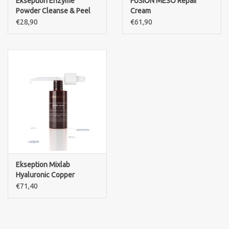
Ekseption Enzyme
FUSION MESO Repair
Powder Cleanse & Peel
Cream
€28,90
€61,90
Ekseption Mixlab
Hyaluronic Copper
Peptide Serum 75 ml
€71,40