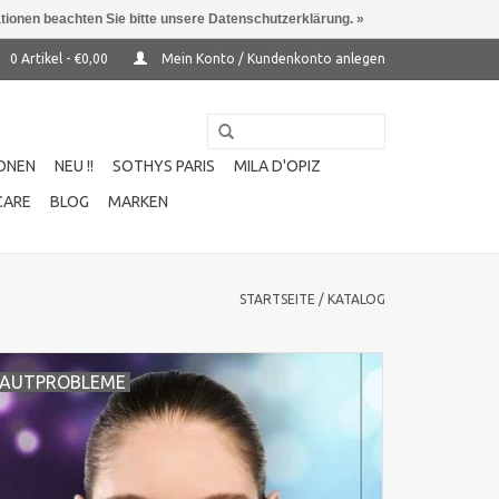
ationen beachten Sie bitte unsere Datenschutzerklärung. »
0 Artikel - €0,00
Mein Konto / Kundenkonto anlegen
ONEN
NEU !!
SOTHYS PARIS
MILA D'OPIZ
CARE
BLOG
MARKEN
STARTSEITE
/
KATALOG
AUTPROBLEME