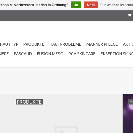
shop zu verbessern. Ist das in Ordnung?
Ja
Nein
Für weitere Inform
HAUTTYP
PRODUKTE
HAUTPROBLEME
MÄNNER PFLEGE
AKTI
IERE
PASCAUD
FUSION MESO
PCA SKINCARE
EKSEPTION SKIN
PRODUKTE
H