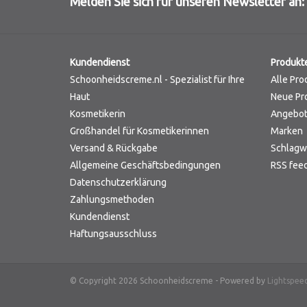
Melden Sie sich für unseren Newsletter an:
Kundendienst
Produkt
Schoonheidscreme.nl - Spezialist für Ihre
Alle Pro
Haut
Neue Pr
Kosmetikerin
Angebo
Großhandel für Kosmetikerinnen
Marken
Versand & Rückgabe
Schlagw
Allgemeine Geschäftsbedingungen
RSS fee
Datenschutzerklärung
Zahlungsmethoden
Kundendienst
Haftungsausschluss
© Copyright 2026 Schoonheidscreme - Powered by
Lightspee