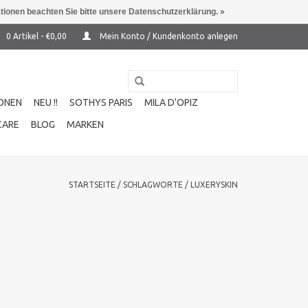
ationen beachten Sie bitte unsere Datenschutzerklärung. »
0 Artikel - €0,00
Mein Konto / Kundenkonto anlegen
ONEN
NEU !!
SOTHYS PARIS
MILA D'OPIZ
CARE
BLOG
MARKEN
STARTSEITE
/
SCHLAGWORTE
/
LUXERYSKIN