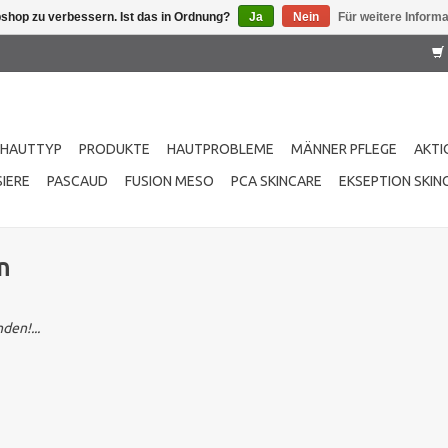
shop zu verbessern. Ist das in Ordnung?
Ja
Nein
Für weitere Inform
HAUTTYP
PRODUKTE
HAUTPROBLEME
MÄNNER PFLEGE
AKTI
IERE
PASCAUD
FUSION MESO
PCA SKINCARE
EKSEPTION SKIN
n
den!...