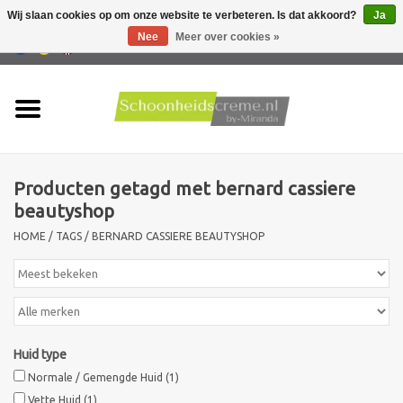
Wij slaan cookies op om onze website te verbeteren. Is dat akkoord?
Ja
Nee
Meer over cookies »
0 Artikelen - €0,00
Home
Huidtype
Producten getagd met bernard cassiere
Producten
beautyshop
HOME
/
TAGS
/
BERNARD CASSIERE BEAUTYSHOP
Huidproblemen
Mannen verzorging
Acties
Huid type
Normale / Gemengde Huid
(1)
Nieuw !!
Vette Huid
(1)