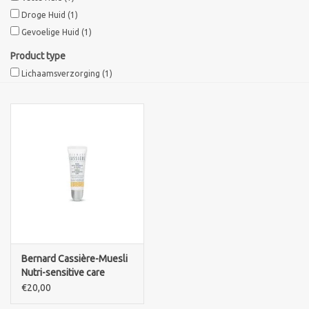
Droge Huid
(1)
Sothys Paris
Gevoelige Huid
(1)
Product type
Mila d'Opiz
Lichaamsverzorging
(1)
Bernard cassiere
Pascaud
Fusion Meso
PCA SKINCARE
Bernard Cassière-Muesli
Ekseption Skincare
Nutri-sensitive care
Honey-nourishing lip balm
€20,00
Blog