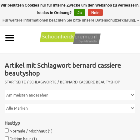
Wir benutzen Cookies nur für interne Zwecke um den Webshop zu verbessern.
Ist das in Ordnung?
Ja
Nein
0 Artikel - €0,00
Für weitere Informationen beachten Sie bitte unsere Datenschutzerklärung. »
Startseite
Hauttyp
Artikel mit Schlagwort bernard cassiere
Produkte
beautyshop
STARTSEITE
/
SCHLAGWORTE
/
BERNARD CASSIERE BEAUTYSHOP
Hautprobleme
Männer pflege
Aktionen
Hauttyp
Normale / Mischhaut
(1)
Neu !!
Fettige haut
(1)