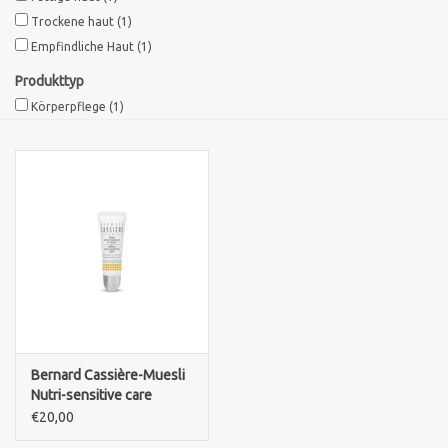
Trockene haut
(1)
Sothys Paris
Empfindliche Haut
(1)
Produkttyp
Mila d'Opiz
Körperpflege
(1)
Bernard cassiere
Pascaud
Fusion Meso
PCA SKINCARE
Bernard Cassière-Muesli
Ekseption Skincare
Nutri-sensitive care
Honey-nourishing lip balm
€20,00
Blog