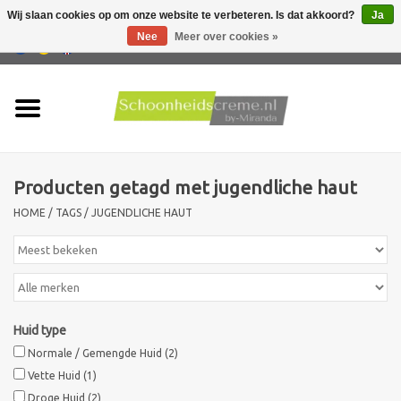
Wij slaan cookies op om onze website te verbeteren. Is dat akkoord?
Ja
Nee
Meer over cookies »
0 Artikelen - €0,00
Home
Huidtype
Producten getagd met jugendliche haut
Producten
HOME
/
TAGS
/
JUGENDLICHE HAUT
Huidproblemen
Mannen verzorging
Huid type
Acties
Normale / Gemengde Huid
(2)
Vette Huid
(1)
Nieuw !!
Droge Huid
(2)