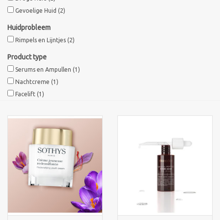
Gevoelige Huid
(2)
Sothys Paris
Huidprobleem
Rimpels en Lijntjes
(2)
Mila d'Opiz
Product type
Serums en Ampullen
(1)
Bernard cassiere
Nachtcreme
(1)
Facelift
(1)
Pascaud
Fusion Meso
PCA SKINCARE
Ekseption Skincare
Blog