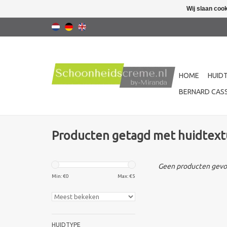
Wij slaan coo
HOME
HUID
BERNARD CASS
Producten getagd met huidtext
Geen producten gevon
Min: €
0
Max: €
5
HUIDTYPE