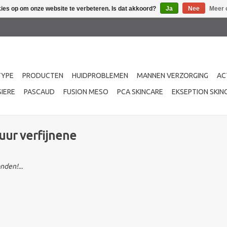
kies op om onze website te verbeteren. Is dat akkoord?
Ja
Nee
Meer 
TYPE
PRODUCTEN
HUIDPROBLEMEN
MANNEN VERZORGING
AC
IERE
PASCAUD
FUSION MESO
PCA SKINCARE
EKSEPTION SKIN
uur verfijnene
den!...