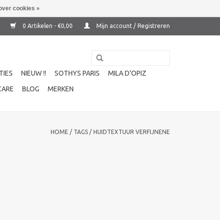
over cookies »
0 Artikelen - €0,00
Mijn account / Registreren
TIES
NIEUW !!
SOTHYS PARIS
MILA D'OPIZ
CARE
BLOG
MERKEN
HOME
/
TAGS
/
HUIDTEXTUUR VERFIJNENE