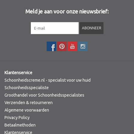
Meld je aan voor onze nieuwsbrief:
Sothys Paris
ABONNEER
Mila d'Opiz
Bernard cassiere
Pascaud
Klantenservice
Fusion Meso
Schoonheidscreme.nl - specialist voor uw huid
Schoonheidsspecialiste
Groothandel voor Schoonheidsspecialistes
PCA SKINCARE
Verzenden & retourneren
Algemene voorwaarden
Ekseption Skincare
Privacy Policy
Betaalmethoden
Blog
Klantenservice