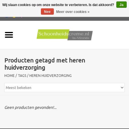
Wij slaan cookies op om onze website te verbeteren. Is dat akkoord?
Ja
Nee
Meer over cookies »
0 Artikelen - €0,00
Home
Huidtype
Producten getagd met heren
Producten
huidverzorging
HOME
/
TAGS
/
HEREN HUIDVERZORGING
Huidproblemen
Mannen verzorging
Geen producten gevonden!...
Acties
Nieuw !!