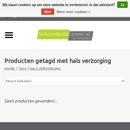
Wij slaan cookies op om onze website te verbeteren. Is dat akkoord?
Ja
Nee
Meer over cookies »
0 Artikelen - €0,00
Home
Huidtype
Producten getagd met hals verzorging
Producten
HOME
/
TAGS
/
HALS VERZORGING
Huidproblemen
Mannen verzorging
Geen producten gevonden!...
Acties
Nieuw !!