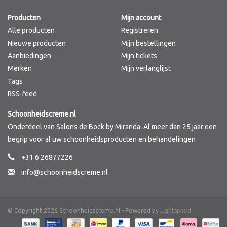
Producten
Mijn account
Merken
Alle producten
Registreren
Nieuwe producten
Mijn bestellingen
Aanbiedingen
Mijn tickets
Merken
Mijn verlanglijst
Tags
RSS-feed
Schoonheidscreme.nl
Onderdeel van Salons de Bock by Miranda. Al meer dan 25 jaar een
begrip voor al uw schoonheidsproducten en behandelingen
+31 6 26877226
info@schoonheidscreme.nl
© Copyright 2026 Schoonheidscreme.nl - Powered by
Lightspeed