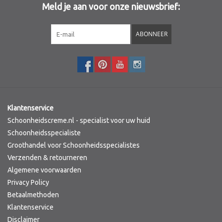
Meld je aan voor onze nieuwsbrief:
Sothys Paris
ABONNEER
Mila d'Opiz
Bernard cassiere
Pascaud
Klantenservice
Schoonheidscreme.nl - specialist voor uw huid
Fusion Meso
Schoonheidsspecialiste
Groothandel voor Schoonheidsspecialistes
Verzenden & retourneren
PCA SKINCARE
Algemene voorwaarden
Privacy Policy
Ekseption Skincare
Betaalmethoden
Klantenservice
Blog
Disclaimer