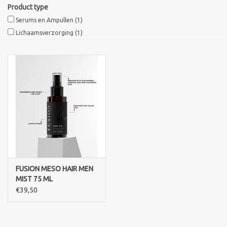
Product type
Serums en Ampullen
(1)
Sothys Paris
Lichaamsverzorging
(1)
Mila d'Opiz
Bernard cassiere
Pascaud
Fusion Meso
PCA SKINCARE
FUSION MESO HAIR MEN
MIST 75 ML
€39,50
Ekseption Skincare
Blog