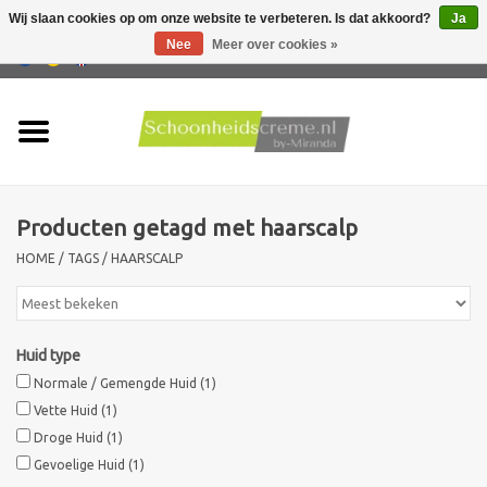
Wij slaan cookies op om onze website te verbeteren. Is dat akkoord?
Ja
Nee
Meer over cookies »
0 Artikelen - €0,00
Home
Huidtype
Producten getagd met haarscalp
Producten
HOME
/
TAGS
/
HAARSCALP
Huidproblemen
Mannen verzorging
Huid type
Normale / Gemengde Huid
(1)
Acties
Vette Huid
(1)
Droge Huid
(1)
Gevoelige Huid
(1)
Nieuw !!