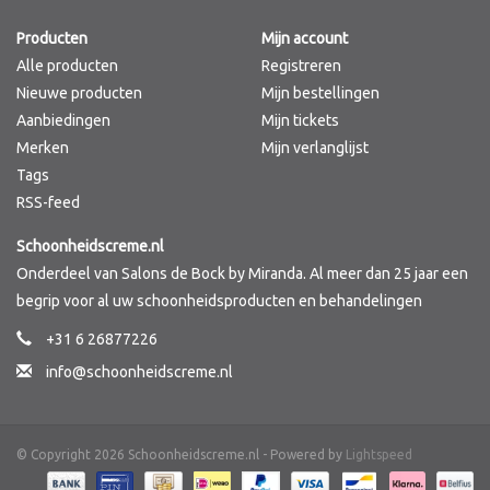
Producten
Mijn account
Merken
Alle producten
Registreren
Nieuwe producten
Mijn bestellingen
Aanbiedingen
Mijn tickets
Merken
Mijn verlanglijst
Tags
RSS-feed
Schoonheidscreme.nl
Onderdeel van Salons de Bock by Miranda. Al meer dan 25 jaar een
begrip voor al uw schoonheidsproducten en behandelingen
+31 6 26877226
info@schoonheidscreme.nl
© Copyright 2026 Schoonheidscreme.nl - Powered by
Lightspeed