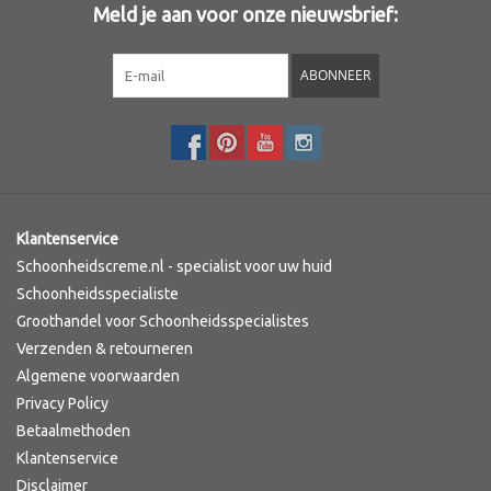
Meld je aan voor onze nieuwsbrief:
Sothys Paris
ABONNEER
Mila d'Opiz
Bernard cassiere
Pascaud
Klantenservice
Schoonheidscreme.nl - specialist voor uw huid
Fusion Meso
Schoonheidsspecialiste
Groothandel voor Schoonheidsspecialistes
Verzenden & retourneren
PCA SKINCARE
Algemene voorwaarden
Privacy Policy
Ekseption Skincare
Betaalmethoden
Klantenservice
Blog
Disclaimer