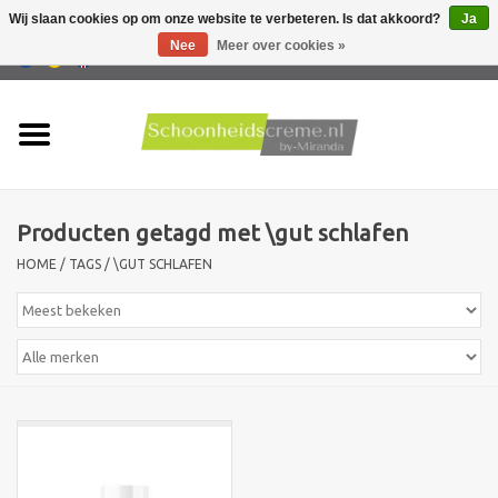
Wij slaan cookies op om onze website te verbeteren. Is dat akkoord?
Ja
Nee
Meer over cookies »
0 Artikelen - €0,00
Home
Huidtype
Producten getagd met \gut schlafen
Producten
HOME
/
TAGS
/
\GUT SCHLAFEN
Huidproblemen
Mannen verzorging
Acties
Nieuw !!