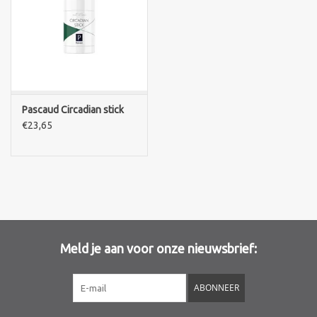
Sothys Paris
Mila d'Opiz
Bernard cassiere
Pascaud Circadian stick
€23,65
Pascaud
Fusion Meso
PCA SKINCARE
Meld je aan voor onze nieuwsbrief:
Ekseption Skincare
ABONNEER
Blog